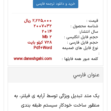
قیمت :
2,225,000 ریال
شناسه محصول :
2007032
سال انتشار:
2014
حجم فایل انگلیسی :
2 Mb
حجم فایل فارسی :
728 کیلو بایت
نوع فایل های ضمیمه
Pdf+Word
:
کلمه عبور همه فایلها :
www.daneshgahi.com
عنوان فارسي
یک متد تبدیل ویژگی توسط آرایه ی فیلتر، به
منظور ساخت خودکارِ سیستم طبقه بندی