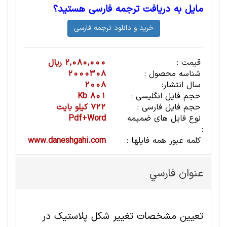
مایل به دریافت ترجمه فارسی هستید؟
قیمت :
2,080,000 ریال
شناسه محصول :
2000308
سال انتشار:
2008
حجم فایل انگلیسی :
801 Kb
حجم فایل فارسی :
722 کیلو بایت
نوع فایل های ضمیمه
Pdf+Word
:
کلمه عبور همه فایلها :
www.daneshgahi.com
عنوان فارسي
تعیین مشخصات تغییر شکل پلاستیک در