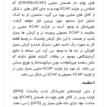
های زوایه دار همسان صلیبی (
CROSS-ECAP
) که
اصلاحی بر فرایند
ECAP
بوده و به جای کانال های
L
شکل
از کانال های صلیبی بهره می گیرد، نخستین بار به کمک
تحلیل اجزا محدود مورد بررسی قرار خواهد گرفت.
تغییرشکل به وجود آمده در فرآیند
ECAP
صلیبی در
مقایسه با
ECAP
معمولی پیچیده تر و کرنش ها بسیار
شدید تر هستند. با این حال کرنش پلاستیک در وسط قطعه
کار به صورت یک ناحیه خطی متمرکز شده و کرنش بسیار
کوچکی در لبه ها به وجود می آید. این مسئله با نتایج
آزمایشگاهی موجود در مقالات گذشته تطابق داشته که
نشان دهنده غیریکنواخت بودن میکروساختار و توزیع سختی
می باشد. بار مورد نیاز فرایند
ECAP
صلیبی بسیار بیش تر
از فرایند
ECAP
معمولی و
ECAP
تی شکل می باشد.
1-مقدمه
از میان فرایندهای
تغییرشکل شدید پلاستیک
(
SPD
)،
فرایند پرس در کانال های زاویه دار همسان (
ECAP
) نوید
ساخت مواد دارای دانه های بسیار ریز (
UFG
) را می دهند.