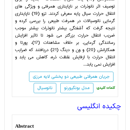
توصیف اثر نانوذرات بر ناپایداری همرفتی و ویژگی های
انتقال حرارت سیال پایه معرفی کردند. تزو (19) ناپایداری
گرمایی نانوسیالات در همرفت طبیعی را بررسی کرده و
نتیجه گرفت که آشفتگی بیشتر نانوذرات بیشتر موجب
ضریب انتقال حرارت بزرگتر می شود تا تاثیر افزایش
رسانندگی گرمایی. بر خلاف مشاهدات (17)، پورتا و
همکارانش (20) و ون و دینگ (21) دریافتند که ضرایب
انتقال حرارت با ازفایش غلظت ذره، کاهش می یابد و
افزایش نمی یابد...
جریان همرفتی طبیعی دو پخشی لایه مرزی
مدل بونگیورنو
نانوسیال
:کلمات کلیدی
چکیده انگلیسی
Abstract