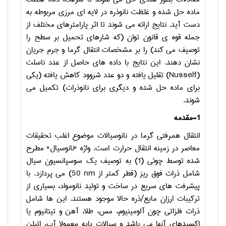
ماده حل شده و غلظت نانوذره در لایه ای مرزی مربوطه به
دست آید. نتایج ارائه می شوند تا اثر پارامترهای مختلف از
جمله قوه ی قانون توان (که شارهای تحمیل بر سطح را
توصیف می کند) را بر مشخصات انتقال گرما و جرم جریان
نشان دهند. این نتایج با داده های حاصل از عدد ناسلت
(
Nusselt
) تقلیل یافته و دو عدد شروود کاهش یافته (یکی
برای ماده حل شده و دیگری برای نانوذرات) تکمیل می
شوند.
1-
مقدمه
انتقال همرفتی گرما در نانوسیالات موضوع اغلب تحقیقات
معاصر در زمینه انتقال حرارت است. واژه "نانوسیال" مطرح
شده توسط چوئی (1) به توصیف یک سوسپانسیون سیال
شامل ذرات فوق ریز (قطر کمتر از
50 nm
) می پردازد. با
پیشرفت های سریع در ساخت و تولید نانومواد، بسیاری از
ترکیبات ارزان مایع/ذره حالا موجود هستند. این ها شامل
ذرات فلزاتی چون آلومینیوم، مس، طلا، آهن و تیتانیوم یا
اکسیدهای آنها می باشد و سیالات پایه معمولا آب، اتیلن