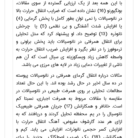
با این همه بعد از یک ارزیابی گسترده از سوی مقالات،
بونگیورنو (16) نشان داده است که ضرایب انتقال حرارت بالا
در نانوسیالات را نمی توان بطور کامل با پخش گرمایی (4)
یا افزایش شدت آشفتگی و بی نظمی (5) یا چرخش
نانوذره (13) توضیح داد. او پیشنهاد کرد که مدل تحلیلی
برای انتقال همرفتی در نانوسیالات باید پخش براونی و
ترموفورز را در نظر بگیرد و افزایش ضریب انتقال حرارت به
واسطه کاهش زیاد ویسکوزیته ی سیال است که آن هم
ناشی از تغییرات دمایی زیاد در لایه های مرزی می باشد.
مثالات درباره انتقال گرمای همرفتی در نانوسیالات پیوسته
در ده سال اخیر در حال رشد بوده اند. با این حال تعداد
مطالعات تحلیلی بر روی همرفت طبیعی در نانوسیالات در
مقایسه با مقالات مربوط به همرفت اجباری، نسبتا کم
است. خانافر و همکارانش (17) جریان همرفتی طبیعییک
نانوسیال را در یم محفظه تحلیل کردند و دریافتند که به
ازای هر عدد گارشوف مفروض، آهنگ انتقال حرارت با
افزایش کسر حجمی نانوذرات، افزایش می یابد. کیم و
همکارانش (18) یک ضریب اصطکاک جدید را برای