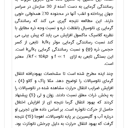
رسانندگی گرمایی به دست آمده از 30 سازمان در سراسر
جهان پرداخته و اغلب آنها در محدوده 10% همخوانی خوبی
دارند. این مطالعه نتیجه گیری می کند که رسانندگی
گرمایی ی نانوسیال باغلظت ذره و نسبت وجه ذره مطابق با
نظریه کلاسیک ماکسول افزایش می یابد که پیش بینی می
کند نسبت رسانندگی گرمایی موثر
k/k
تابعی از کسر
f
حجمی ذره (φ) و نسبت رسانندگی گرمایی
/k
k
است.
p
f
این بستگی تابعی به ازای
f << 1
و
kp
< 10
kf
/
معتبر
است.
چند ایده مطرح شده است تا مشخصات بهبودیافته انتقال
گرمای نانوسیالات را توضیح دهد. مثلا پاک و کائو (4) ،
افزایش ضرایب انتقال حرارت مشاهده شده در نانوسیالات را
به پخش ذرات معلق نسبت دادند. زوان و لی (5) پیشنهاد
کردند که بهبود انتقال گرما نتیجه ای از افزایش اختلال
حاصل از حرکت نانوذره است. بر اساس داده های تجربی او
درباره آب و گلیسیرین بر پایه نانوسیالات، اهوجا (15) نتیجه
گرفت که بهبود انتقال حرارت به دلیل چرخش نانوذارت بود.