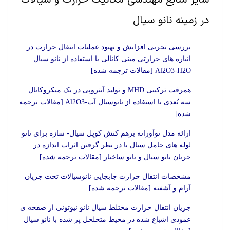
سایر منابع مهندسی مکانیک-حرارت‌ و سیالات
در زمینه نانو سیال
بررسی تجربی افزایش و بهبود عملیات انتقال حرارت در
انباره های حرارتی مینی کانالی با استفاده از نانو سیال
Al2O3-H2O [مقالات ترجمه شده]
همرفت ترکیبی MHD و تولید آنتروپی در یک میکروکانال
سه بُعدی با استفاده از نانوسیال آب-Al2O3 [مقالات ترجمه
شده]
ارائه مدل نوآورانه برهم کنش کوپل سیال- سازه برای نانو
لوله های حامل سیال با در نظر گرفتن اثرات اندازه در
جریان نانو سیال و نانو ساختار [مقالات ترجمه شده]
مشخصات انتقال حرارت جابجایی نانوسیالات تحت جریان
آرام و آشفته [مقالات ترجمه شده]
جریان انتقال حرارت مختلط سیال نانو نیوتونی از صفحه ی
عمودی اشباع شده در محیط متخلخل پر شده با نانو سیال