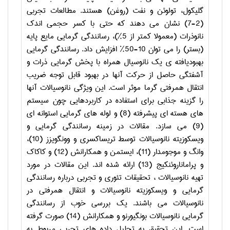
گلیکول، تولوئن و نفت (روغن) هستند. مطالعات تجربی
(2-7) نشان می دهند که حتی با کسر حجمی اندک
نانوذرات (معمولا کمتر از 5%)، رسانندگی گرمایی مایع پایه
(بستر) را می توان 10-50% افزایش داد. رسانندگی گرمایی
بهبودیافته ی یک نانوسیال همراه با پخش گرمایی ذرات و
آشفتگی حاصل از حرکت آنها در بهبود قابل توجه ضریب
انتقال همرفتی گرما موثر است. این ویژگی نانوسیالات آنها
را گزینه جذابی برای استفاده در کاربردهایی چون سیستم
های هسته ای پیشرفته (8) و لوله های گرمایی استوانه ای
(9) می سازد. مقالات در زمینه رسانندگی گرمایی و
ویسکوزیته نانوسیالات توسط تریساکسری و وونگویزز (10)،
وانگ و موجومدار (11)، ایستمن و همکارانش (12) و کاکاک
و پراماناروئنکیج (13) ارائه شده اند. این مقالات در مورد
تهیه نانوسیالات ، تحقیقات تئوری و تجربی درباره رسانندگی
گرمایی و ویسکوزیته نانوسیالات و انتقال همرفتی در
نانوسیالات می باشند. یک بررسی خوب از رسانندگی
گرمایی نانوسیالات بونگیورنو و همکارانش (14) صورت گرفته
است. این تحقیق به تحلیل داده های تجربی مربوط به