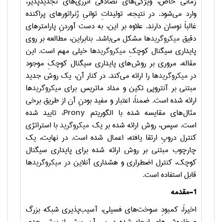
زمانی خاص، ویژگی‌های تصادفی انرژی‌های تجدیدپذیر،
وارد می‌شود. در نتیجه، تولیداتِ توانیِ ژنراتورهای پراکنده
غالباً نوسان دارند. علاوه بر این، به دست آوردنِ پارامترهای
دقیق
میکروگرید
ها مشکل می‌باشد. بنابراین، مطالعه بر روی
پایداری سیگنال کوچکِ
میکروگرید
ها خیلی مهم است. این
مقاله، مروری بر روش‌های پایداری سیگنال کوچکِ موجود
در
میکروگرید
ها را ارائه می‌کند. در کنار آن، یک روش جدید
مبتنی بر آنتروپی تکین
و مداد ماتریس برای
میکروگرید
ها
ارائه شده است. ضمناً، اعتبار و مفید بودنِ آن از طریق برخی
مثال‌‌های مقایسه شده با الگوریتم
Prony
، تایید شده
است. سپس، روش ارائه شده بر یک
میکروگرید
با استراتژی
کنترل دروپِ ارتقا یافته، اعمال شده است. در نهایت، یک
چارچوب مبتنی بر روش ارائه شده برای پایداری سیگنال
کوچک، کنترل اضطراری و هشداری آنلاین در
میکروگرید
ها
قابل استفاده است.
1-
مقدمه
اخیراً، کمبودِ سوخت‌های فسیلی، آسیب‌پذیری شبکه‌ بزرگ