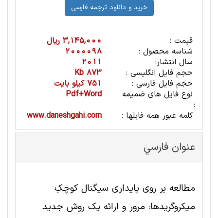
قیمت :
3,145,000 ریال
شناسه محصول :
2000098
سال انتشار:
2011
حجم فایل انگلیسی :
873 Kb
حجم فایل فارسی :
751 کیلو بایت
نوع فایل های ضمیمه
Pdf+Word
:
کلمه عبور همه فایلها :
www.daneshgahi.com
عنوان فارسي
مطالعه بر روی پایداری سیگنال کوچکِ
میکروگریدها: مرور و ارائه یک روش جدید