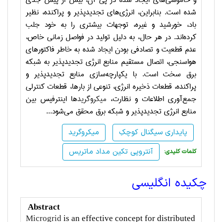
و خاموشی‌های ایجاد شده در پی آن، بیش از پیش جدی
شده است. بنابراین، انرژی‌‌های تجدیدپذیر و پراکنده، نظیر
باد، خورشید و غیره، توجهات بیشتری را به خود جلب
کرده‌اند. در هر حال، به دلیل تولید در فواصل زمانی خاص،
عدم قطعیت و تصادفی بودن ایجاد شده به خاطر فاکتورهای
هواسنجی، اتصال مستقیم منابع انرژی تجدیدپذیر به شبکه
برق سخت است. با یکپارچه‌سازی منابع تجدیدپذیر و
پراکنده، قطعات ذخیره انرژی، تنوعی از بارها، قطعات کنترلی
جمع‌آوری اطلاعات و نظارت،
میکروگرید
ها اینترفیس بین
منابع انرژی تجدیدپذیر و شبکه برق محقق می‌شود...
پایداری سیگنال کوچکِ
میکروگرید
آنتروپی تکین مداد ماتریس
:کلمات کلیدی
چکیده انگلیسی
Abstract
Microgrid
is an effective concept for distributed