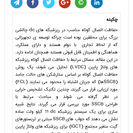
چکیده
حفاظت اتصال کوتاه مناسب در ریزشبکه های
dc
چالشی
بزرگ برای محققین بوده است چراکه توسعه ی تجهیزاتی
که از لحاظ تجاری با دوام هستند و دارای عملکرد،
هماهنگی و اطمینان قابل قبولی هستند همچنان ادامه دارد.
در این مقاله، مسائل مرتبط با حفاظت اتصال کوتاه ریزشبکه
های ولتاژ پایین (
LVDC
) تحلیل می شوند، یک روش
حفاظت اتصال کوتاه بر اساس مدارشکن های حالت جامد
(
SSCB
ها) که جریان اشتباه را محدود می نمایند (
FCL
)
مورد ارزیابی قرار می گیرند، چندین تکنیک تشخیص خرابی
در نظر گرفته می شوند و مباحث مرتبط با
طراحی
SSCB
مورد بررسی قرار می گیرند. نتایج شبیه
سازی برای یک سیستم ریزشبکه
dc
11 کیلو ولت ساده
نشان می دهند که جواب های
SSCB
مبتنی بر تریستورهای
گیت متغیر مجتمع (
IGCT
) برای ریزشبکه های ولتاژ پایین