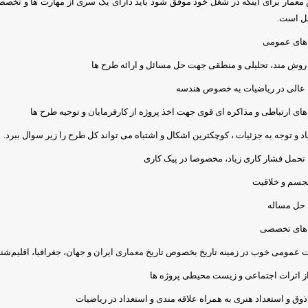
عمار برای اینکه در شغل خود موفق شود باید دارای یک سری از مهارت ها و تخصص 
ل است
.
های عمومی
روش مند، تحلیلی و منطقی جهت حل مسائل و ارائه طرح ها
 عالی در ریاضیات به خصوص هندسه
ای ارتباطی و مذاکره ای قوی جهت اخذ پروژه از کارفرمایان و توجیه طرح ها
د و توجه به جزئیات ، کوچکترین اشکال و اشتباه می تواند کل طرح را زیر سوال ببرد.
 تحمل فشار کاری زیاد، مخصوصا در پیک کاری
جسم و خلاقیت
 حل مساله
های تخصصی
ت عمومی خوب در زمینه تاریخ بخصوص تاریخ
معماری
ایران و جهان، جغرافیا، اقلیم‌ش
ز اثرات اجتماعی و زیست محیطی پروژه ها
وق و استعداد هنری به همراه علاقه مندی و استعداد در ریاضیات