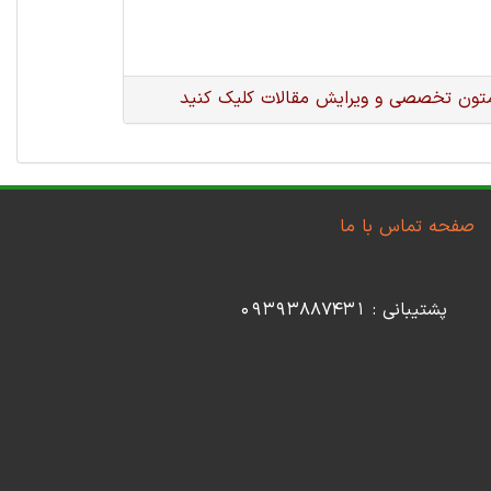
متون تخصصی و ویرایش مقالات کلیک کنید
صفحه تماس با ما
پشتیبانی : 09393887431