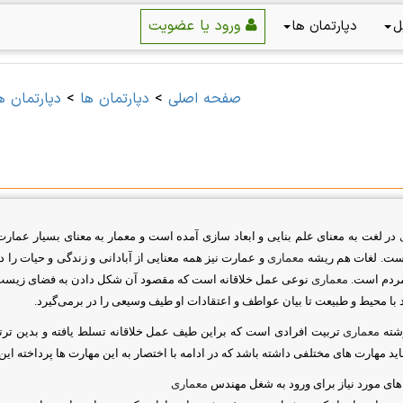
ورود یا عضویت
ل
دپارتمان ها
صفحه اصلی
>
دپارتمان ها
>
دپارتمان ه
در لغت به معنای علم بنایی و ابعاد سازی آمده است و معمار به معنای بسیار عمارت
است. لغات هم ریشه
معماری
و عمارت نیز همه معنایی از آبادانی و زندگی و حیات را د
مردم است.
معماری
نوعی عمل خلاقانه است كه مقصود آن شكل دادن به فضای زیست
د با محیط و طبیعت تا بیان عواطف و اعتقادات او طیف وسیعی را در برمی
گیرد
.
شته
معماری
تربیت افرادی است كه براین طیف عمل خلاقانه تسلط یافته و بدین تر
اید مهارت های مختلفی داشته باشد که در ادامه با اختصار به این مهارت ها پرداخته این
ای مورد نیاز برای ورود به شغل مهندس
معماری