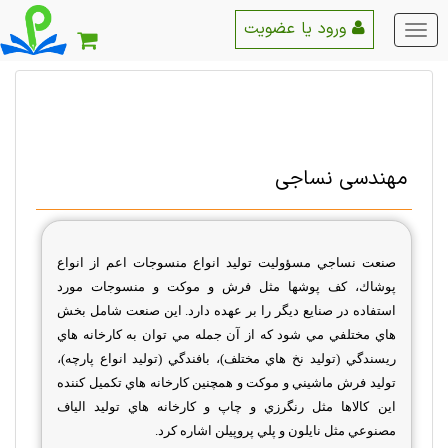
ورود یا عضویت
منو
اصلی
مهندسی نساجی
صنعت نساجي مسؤوليت توليد انواع منسوجات اعم از انواع
پوشاك، كف پوشها مثل فرش و موكت و منسوجات مورد
استفاده در صنايع ديگر را بر عهده دارد. اين صنعت شامل بخش
هاي مختلفي مي شود كه از آن جمله مي توان به كارخانه هاي
ريسندگي (توليد نخ هاي مختلف)، بافندگي (توليد انواع پارچه)،
توليد فرش ماشيني و موكت و همچنين كارخانه هاي تكميل كننده
اين كالاها مثل رنگرزي و چاپ و كارخانه هاي توليد الياف
مصنوعي مثل نايلون و پلي پروپيلن اشاره كرد
.