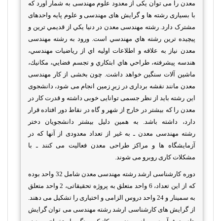
معدن
را می توان يکی از معدود علوم مهندسی به شمار آورد که
با بسياری رشته ها و گرايش های مهندسی و علوم پايه واحدهای
مشترک دارد
.
رشته
مهندسی معدن
در دنيا يكي از قديمي ترين و
پيچيده ترين رشته‏ هاي مهندسي است. ورود به رشته
مهندسی
معدن
نياز به علاقه و اطلاعات اوليه‏ اي از رياضيات مهندسي،
هندسه پيشرفته، طراحي هاي ابتكاري و تجسم فضايي، مكانيك،
ماشين آلات سنگين خواهد داشت. چون‌ بخشی‌ از کار
مهندسی‌
معدن‌
مانند نقشه برداری‌ در زیرِ زمین‌ انجام‌ می شود، دانشجوی‌
این‌ رشته‌ باید از نظر جسمی‌ توانایی‌ خوبی‌ داشته‌ و قدرت‌ کار در
معدن‌ را که‌ بیشتر در خارج‌ از شهر و گاه‌ در نقاط‌ دور افتاده‌ قرار
دارد، داشته‌ باشد. به‌ همین‌ دلیل‌ بیشتر دانشجویان‌ دختر
رشته
مهندسی معدن
ـ به‌ غیر از تعداد معدودی‌ از آنها که‌ در
آزمایشگاه ها و مراکز طراحی‌ معدن‌ فعالیت‌ می کنند ـ با
مشکلات‌ کاری‌ روبرو می شوند
.
دوره کارشناسی ارشد رشته مهندسی معدن شامل 32 واحد بوده
که از این تعداد، 6 واحد متعلق به پروژه تحقیقاتی، 2 واحد متعلق
به سمینار و 24 واحد دروس الزامی و اختیاری را تشکیل می دهند.
از گرایش های
کارشناسی ارشد رشته مهندسی می توان گرایش