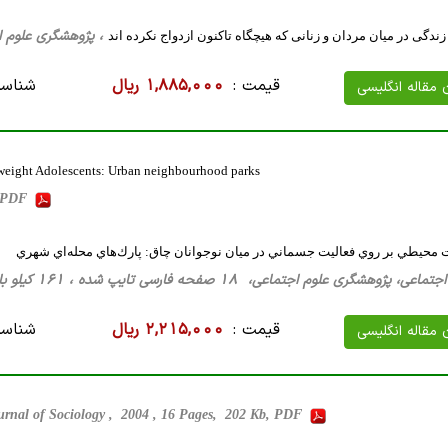
، پژوهشگری علوم اجتماعی، 11 صفحه فارسی تایپ
زندگی در میان مردان و زنانی که هیچگاه تاکنون ازدواج نکرده اند
قیمت :
1,885,000 ریال
شناسه
ن مقاله انگلیسی
rweight Adolescents: Urban neighbourhood parks
b, PDF
 محيطي بر روي فعاليت جسماني در ميان نوجوانان چاق: پارك‌هاي محله‌اي شهري
پژوهشگری علوم اجتماعی، 18 صفحه فارسی تایپ شده ، 161 کیلو بایت WORD
قیمت :
2,215,000 ریال
شناسه
ن مقاله انگلیسی
ournal of Sociology , 2004 , 16 Pages, 202 Kb, PDF