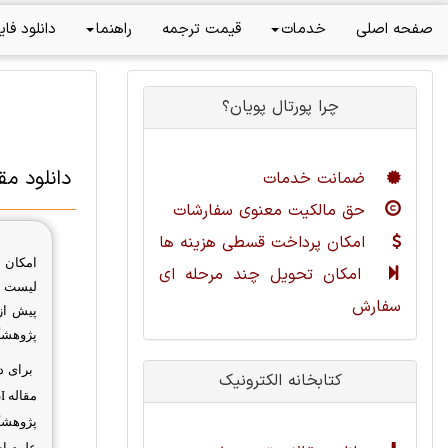
صفحه اصلی
خدمات
قیمت ترجمه
راهنما
دانلود فای
چرا پورتال پویان؟
دانلود م
ضمانت خدمات
حق مالکیت معنوی سفارشات
امکان پرداخت قسطی هزینه ها
امکان 
امکان تحویل چند مرحله ای
لیست مق
سفارش
پیش از
پژوهشگ
برای دا
کتابخانه الکترونیک
مقاله
I
پژوهشگ
علوم اج