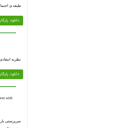
طبقه ی اجتما
دانلود رایگا
نظریه انتقادی
دانلود رایگا
ment with
سرپرستی بارور