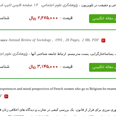
، پژوهشگری علوم اجتماعی، 16 صفحه فارسی تایپ شده ، 70 کیلو بایت WORD
عی و حقیقت در تلویزیون
قیمت :
2,675,000 ریال
شناسه
ن مقاله انگلیسی
evance
Annual Review of Sociology , 1991 , 28 Pages, 2 Mb, PDF
، پژوهشگری علوم اجتماعی، 61 صفحه فارسی تایپ شده 
، پساساختارگرایی، پست مدرنیسم: ارتباط جامعه شناختی آنها
قیمت :
3,145,000 ریال
شناسه
ن مقاله انگلیسی
he experiences and moral perspectives of French women who go to Belgium for treat
DF
ی مرزی برای فرار از قانون: یک بررسی کیفی در تجارب و دیدگاه های اخلاقی زنان ف