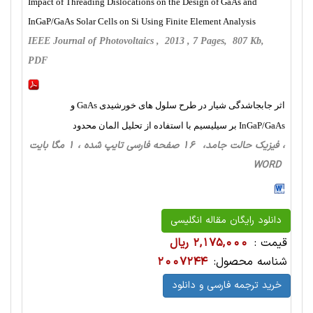
Impact of Threading Dislocations on the Design of GaAs and
InGaP/GaAs Solar Cells on Si Using Finite Element Analysis
IEEE Journal of Photovoltaics , 2013 , 7 Pages, 807 Kb,
PDF
اثر جابجاشدگی شیار در طرح سلول های خورشیدی GaAs و
InGaP/GaAs بر سیلیسیم با استفاده از تحلیل المان محدود
، فیزیک حالت‌ جامد، 16 صفحه فارسی تایپ شده ، 1 مگا بایت
WORD
دانلود رایگان مقاله انگلیسی
قیمت :
2,175,000 ریال
شناسه محصول:
2007244
خرید ترجمه فارسی و دانلود