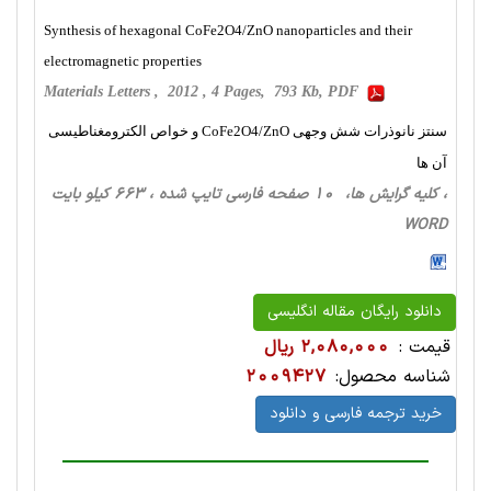
Synthesis of hexagonal CoFe2O4/ZnO nanoparticles and their
electromagnetic properties
Materials Letters , 2012 , 4 Pages, 793 Kb, PDF
سنتز نانوذرات شش وجهی CoFe2O4/ZnO و خواص الکترومغناطیسی
آن ها
، کلیه گرایش ها، 10 صفحه فارسی تایپ شده ، 663 کیلو بایت
WORD
دانلود رایگان مقاله انگلیسی
قیمت :
2,080,000 ریال
شناسه محصول:
2009427
خرید ترجمه فارسی و دانلود