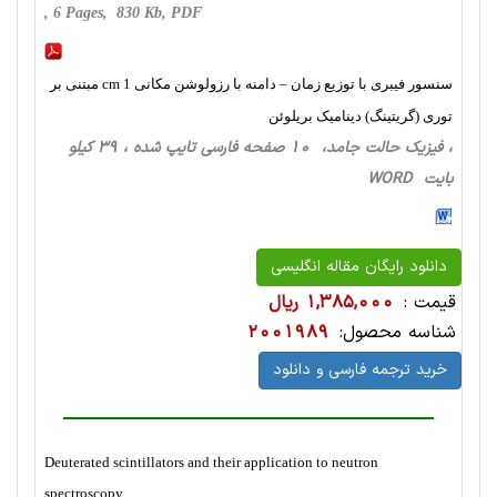
, 6 Pages, 830 Kb, PDF
سنسور فیبری با توزیع زمان – دامنه با رزولوشن مکانی 1 cm مبتنی بر
توری (گریتینگ) دینامیک بریلوئن
، فیزیک حالت‌ جامد، 10 صفحه فارسی تایپ شده ، 39 کیلو
بایت WORD
دانلود رایگان مقاله انگلیسی
قیمت :
1,385,000 ریال
شناسه محصول:
2001989
خرید ترجمه فارسی و دانلود
Deuterated scintillators and their application to neutron
spectroscopy