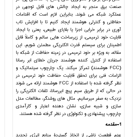
صنعت برق منجر به ایجاد چالش های قابل توجهی در
عملکرد شبکه می شوند. بنابراین لازم است که اقدامات
حفاظتی و کنترلی هوشمند ایجاد کنیم تا با افزایش تاب
آوری در برابر خرابی اجزا یا بلایای طبیعی، یعنی با ایجاد
قابلیت خود ترمیمی، از زیرساخت هایی سالم و کاملاً قابل
اطمینان برای سیستم قدرت الکتریکی مطمئن شویم. این
مقاله، به ویژه بر خود ترمیمی در زمینه حفاظت از شبکه با
استفاده از کنترل کننده هوشمند جریان خطای ابر رسانا
(
FCC
هوشمند) تمرکز می­کند. یک چارچوب سیتماتیک و
الزامات فنی برای تحقق قابلیت حفاظت خود ترمیمی در
نظر گرفته شده با استفاده از
FCC
هوشمند ارائه می شوند
در حالی که از طریق سیم پیچ ابررسانا، تلفات الکتریکی را
نزدیک به صفر می­رسانیم. مثال های روشنگر، مطالعات مدل
سازی و شبیه سازی، نشان دهنده اعتبار و کارآمدی
چارچوب پیشنهادی و تکنولوژی در نظر گرفته شده هستند.
1-مقدمه
عدم قطعیت ناشی از اتخاذ گستردۀ منابع انرژی تجدید