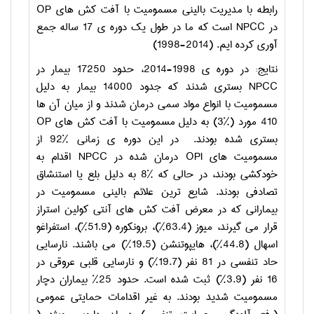
رابطه با مدیریت بالینی مسمومیت با آفت کش های
OP
در
NPCC
است که ما در طول یک دوره ی 17 ساله جمع
آوری کرده ایم.
(1998-2014)
نتایج: در دوره ی 1998-2014، حدود 17250 بیمار در
NPCC
بستری شدند که جدود 14000 بیمار به دلیل
مسمومیت با انواع مواد سمی درمان شدند و از میان آن ها
410 مورد
(3%)
به دلیل مسمومیت با آفت کش های
OP
بستری شده بودند.
در این دوره ی زمانی
92%
از
مسمومیت های
OPI
درمان شده در
NPCC
اقدام به
خودکشی بودند، در حالی که
8%
به دلیل بلع یا استنشاق
تصادفی بودند. شایع ترین علائم بالینی مسمومیت در
بیمارانی که در معرض آفت کش های آنتی کولین استراز
قرار می گیرند، میوز (63.4%)، برونکوره (51.9%)، استفراغو
اسهال (44.8%)، هایپوتنشن (19.5%) می باشند. نارسایی
حاد تنفسی در 81 نفر (19.7%) و نارسایی قلبی عروقی در
16 نفر (3.9%) ثبت شده است. حدود 25% بیماران دچار
مسمومیت شدید بودند. به غیر اقدامات حمایتی عمومی