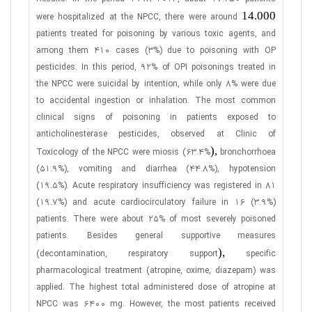
14.000
were hospitalized at the NPCC, there were around
patients treated for poisoning by various toxic agents, and
among them 410 cases (3%) due to poisoning with OP
pesticides. In this period, 92% of OPI poisonings treated in
the NPCC were suicidal by intention, while only 8% were due
to accidental ingestion or inhalation. The most common
clinical signs of poisoning in patients exposed to
anticholinesterase pesticides, observed at Clinic of
),
Toxicology of the NPCC were miosis (63.4%
bronchorrhoea
(51.9%), vomiting and diarrhea (44.8%), hypotension
(19.5%). Acute respiratory insufficiency was registered in 81
(19.7%) and acute cardiocirculatory failure in 16 (3.9%)
patients. There were about 25% of most severely poisoned
patients. Besides general supportive measures
),
(decontamination, respiratory support
specific
pharmacological treatment (atropine, oxime, diazepam) was
applied. The highest total administered dose of atropine at
NPCC was 6400 mg. However, the most patients received