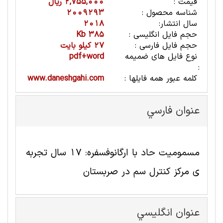
قیمت :
2,755,000 ریال
شناسه محصول :
2009293
سال انتشار:
2018
حجم فایل انگلیسی :
385 Kb
حجم فایل فارسی :
27 کیلو بایت
نوع فایل های ضمیمه
pdf+word
:
کلمه عبور همه فایلها :
www.daneshgahi.com
عنوان فارسي
مسمومیت حاد با ارگانوفسفره: 17 سال تجربه
ی مرکز کنترل سم در صربستان
عنوان انگليسي