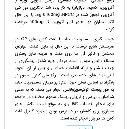
(رفع آلودگی، حمایت تنفسی) درمان دارویی ویژه (
آتروپین، اکسیم، دیازپام) به کار برده شد. بالاترین دوز کلی
آتروپین تجویز شده در
NPCC
،
6400mg
بود. با این حال
اکثر بیماران دوز های کلی آتروپین تا
500mg
دریافت
کردند.
نتیجه گیری: مسمومیت حاد با آفت کش های
OP
در
صربستان شایع نیست، با این حال به دلیل شدت، عوارض
محتمل و تاثیر آن ها روی مدت و هزینه های بستری
مسئله بالینی مهمی است. درمان اولیه شامل پیشگیری از
جذب بیشتر و ارائه اقدامات حمایتی و پس از آن تجویز
آنتی دوت های اختصاصی است. مرکز ملی کنترل سموم در
بلاگراد بر اساس نقش خود، علاوه بر درمان مسمومیت حاد،
به طور پیوسته توکیسویژولانس انجام می دهد، که به معنی
شناسایی، بررسی و ارزیابی ریسک سموم مختلف در جامعه
برای انجام اقدامات کاقفی و به موقع است. تلاش های
بسیاری برای کاهش در دسترس بودن و بهبود کنترل آفت
کش ها در بازار انجام شده است.