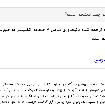
له چند صفحه است؟
ه است
ارسی
ت استخوان روشی جایگزین و امیدوار کننده برای درمان صدمات استخوانی با ا
زاج
کیتوسان
(
CS
)، آلژینات (
Alg
) و نانو سیلیکا (
Sio
) و به دنبال آن ب
2
ده شده را به وسیله آنالیز های
XRD
،
FT-IR
و
SEM
شرح کردیم. در مطال