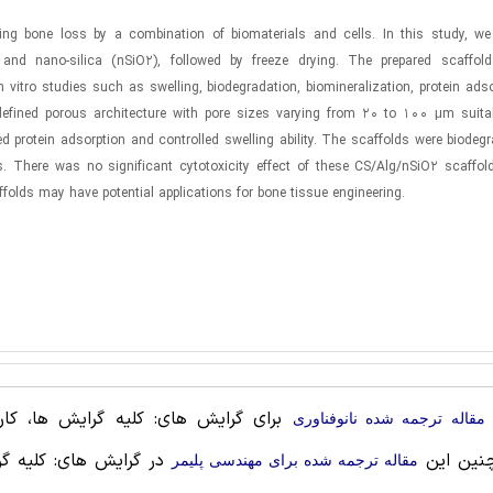
ing bone loss by a combination of biomaterials and cells. In this study, we
 and nano-silica (nSiO2), followed by freeze drying. The prepared scaffold
vitro studies such as swelling, biodegradation, biomineralization, protein ads
defined porous architecture with pore sizes varying from 20 to 100 μm suitab
sed protein adsorption and controlled swelling ability. The scaffolds were biodeg
s. There was no significant cytotoxicity effect of these CS/Alg/nSiO2 scaffo
folds may have potential applications for bone tissue engineering.
برای گرایش های: کلیه گرایش ها، کاربر
مقاله ترجمه شده نانوفناوری
نین این
در گرایش های: کلیه گر
مقاله ترجمه شده برای مهندسی پليمر