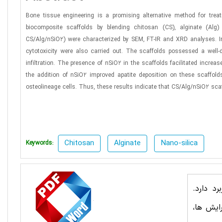
Bone tissue engineering is a promising alternative method for treat
biocomposite scaffolds by blending chitosan (CS), alginate (Alg)
CS/Alg/nSiO2) were characterized by SEM, FT-IR and XRD analyses. In 
cytotoxicity were also carried out. The scaffolds possessed a well-
infiltration. The presence of nSiO2 in the scaffolds facilitated increa
the addition of nSiO2 improved apatite deposition on these scaffold
osteolineage cells. Thus, these results indicate that CS/Alg/nSiO2 scaf
Chitosan
Alginate
Nano-silica
Keywords:
د دارد.
ایش ها،