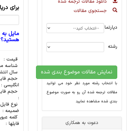
دانلود مقالات ترجمه شده
برای دری
جستجوی مقالات
دپارتمان
مایل به 
هستید؟
رشته
قیمت :
شناسه مح
نمایش مقالات موضوع بندی شده
سال انتشا
حجم فای
با انتخاب رشته مورد نظر خود می توانید
انگلیسی :
حجم فایل
مقالات ترجمه شده آن رو به صورت موضوع
:
بندی شده مشاهده نمایید
نوع فایل
ضمیمه :
کلمه عبور
دعوت به همکاری
فایلها :