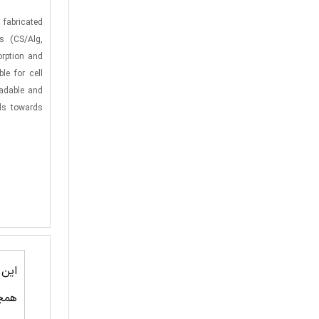
 fabricated
s (CS/Alg,
orption and
le for cell
radable and
lds towards
این
همچ