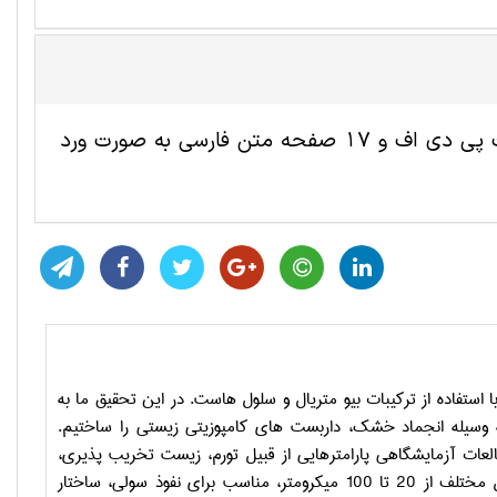
این مقاله ترجمه شده نانوفناوری شامل 7 صفحه انگلیسی به صورت پی دی اف و 17 صفحه متن فارسی به صورت ورد
ستفاده از ترکیبات بیو متریال و سلول هاست. در این تحقیق ما به
ه وسیله انجماد خشک، داربست های کامپوزیتی زیستی را ساختیم.
عات آزمایشگاهی پارامترهایی از قبیل تورم، زیست تخریب پذیری،
جذب پروتئین و سمیت همچنین مورد بررسی قرار گرفتند. داربست ها با سایز تخلخل مختلف از 20 تا 100 میکرومتر، مناسب برای نفوذ سولی، ساختار