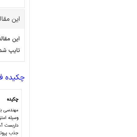
این مقا
تایپ شد
چکیده ف
چکیده
مهندسی باف
وسیله امت
داربست آما