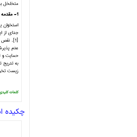
متخلخل بس
1
-
مقدمه
استخوان ی
جدای از ا
[1]
. نقص ه
عدم پذیر
حمایت و ا
به تدریج ت
زیست تخری
:کلمات کلیدی
چکیده ا