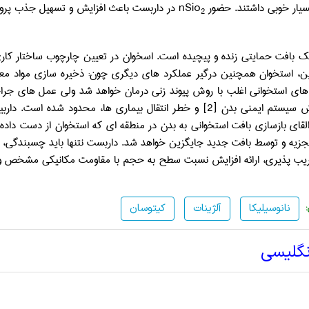
یار خوبی داشتند. حضور
nSio
در داربست باعث افزایش و تسهیل جذب پروتئ
2
ک بافت حمایتی زنده و پیچیده است. اسخوان در تعیین چارچوب ساختار کار
ین، استخوان همچنین درگیر عملکرد های دیگری چون: ذخیره سازی مواد مع
ای استخوانی اغلب با روش پیوند زنی درمان خواهد شد ولی عمل های جرا
ش سیستم ایمنی بدن
[2]
و خطر انتقال بیماری ها، محدود شده است. دار
لقای بازسازی بافت استخوانی به بدن در منطقه ای که استخوان از دست داد
جزیه و توسط بافت جدید جایگزین خواهد شد. داربست نتنها باید چسبندگی، تکث
ب پذیری، ارائه افزایش نسبت سطح به حجم با مقاومت مکانیکی مشخص و ب
نانوسیلیکا
آلژینات
کیتوسان
نگلیسی