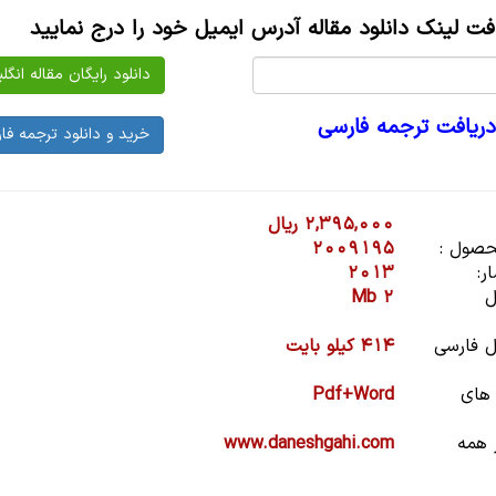
افت لینک دانلود مقاله آدرس ایمیل خود را درج نمایید
دریافت ترجمه فارسی
2,395,000 ریال
صول :
2009195
ر:
2013
ل
2 Mb
 فارسی
414 کیلو بایت
 های
Pdf+Word
 همه
www.daneshgahi.com