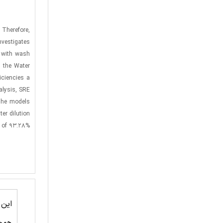
 Therefore,
nvestigates
e with wash
d the Water
iciencies a
alysis, SRE
 The models
er dilution
e of 93.28%
این