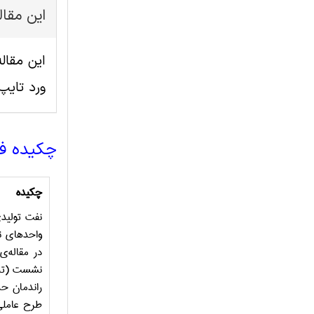
این مقا
ورد تای
چکیده ف
چکیده
نفت تولیدی
واحدهای ن
در مقاله‌
نشست (ته‌ن
راندمان حذ
طرح عاملی