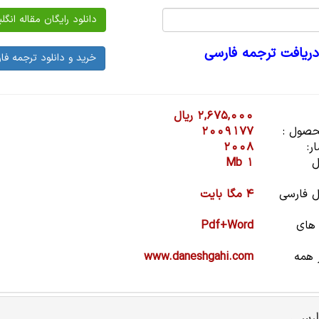
دریافت ترجمه فارسی
2,675,000 ریال
صول :
2009177
ر:
2008
ل
1 Mb
 فارسی
4 مگا بایت
 های
Pdf+Word
 همه
www.daneshgahi.com