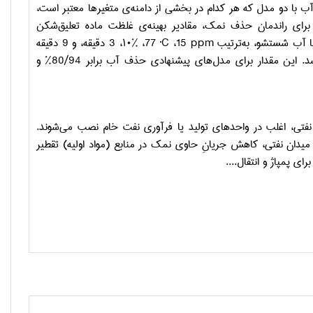
با دو مدل که هر کدام در بخشی از دامنه‌ی متغیرها معتبر است،
. برای راندمان حذف نمک، مقادیر بهینه‌ی غلظت ماده تعلیق‌شکن
با آب شستشو، به‌ترتیب
ppm
15،
˚C
77، %۱۰، 3 دقیقه، و 9 دقیقه
مشاهده گردید. در نتیجه، مقدار بهینه‌ی 28/93% برای راندمان حذف نمک گزارش شد. این مقدار برای مدل‌های پیشنهادی حذف آب برابر 80/94% و
 نفتی، اغلب در واحدهای تولید یا فرآوری نفت خام نصب می‌شوند.
میدان نفتی، کاهش جریانِ حاوی نمک در منابع (مواد اولیه) تقطیر
ی پمپاژ و انتقال....