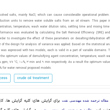
olved salts, mainly NaCl, which can cause considerable operational problem.
oduction units to remove water soluble salts from an oil stream. This paper i
entration, temperature, wash water dilution ratio, settling time and mixing tim
rformance was evaluated by calculating the Salt Removal Efficiency (SRE) an
der to investigate the effect of these parameters on desalting/dehydration eff
r of the design for analysis of variance was applied. Based on the statistical an
 was expressed with two models, each is valid in a part of variable domains.
E, the optimum values of demulsifying agent concentration, temperature, wash wat
15 ppm, 77 °C, 10%, 3 min and 9 min respectively. As a result the optimum valu
% for water removal proposed models.
ocess
crude oil treatment
برای گرایش های: کلیه گرایش ها، کارب
مقاله ترجمه شده مهندسی نفت
مقاله ترجمه شده برای مهندسی شیمی