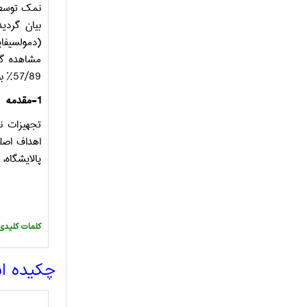
نمک توسط 
بیان گردی
(دمولسیفا
57/89% بود.
1
-
مقدمه
تجهیزات نم
اهداف اصلی
پالایشگاه،
:کلمات کلیدی
چکیده ا