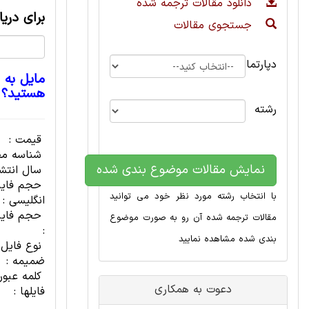
دانلود مقالات ترجمه شده
برای دری
جستجوی مقالات
دپارتمان
مایل به 
هستید؟
رشته
قیمت :
شناسه مح
نمایش مقالات موضوع بندی شده
سال انتشا
حجم فای
با انتخاب رشته مورد نظر خود می توانید
انگلیسی :
حجم فایل
مقالات ترجمه شده آن رو به صورت موضوع
:
بندی شده مشاهده نمایید
نوع فایل
ضمیمه :
کلمه عبور
دعوت به همکاری
فایلها :