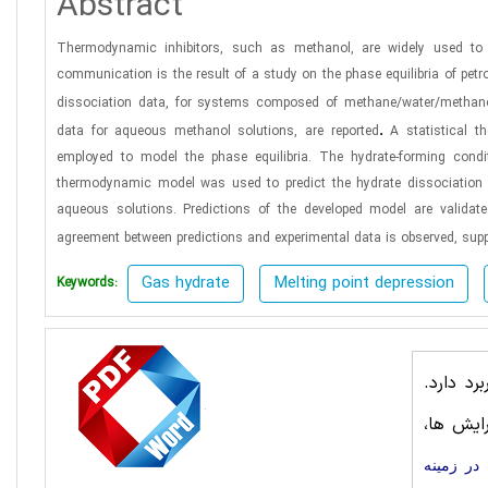
Abstract
Thermodynamic inhibitors, such as methanol, are widely used to 
communication is the result of a study on the phase equilibria of petr
dissociation data, for systems composed of methane/water/methano
.
data for aqueous methanol solutions, are reported
A statistical t
employed to model the phase equilibria. The hydrate-forming cond
thermodynamic model was used to predict the hydrate dissociation c
aqueous solutions. Predictions of the developed model are validat
agreement between predictions and experimental data is observed, suppor
Gas hydrate
Melting point depression
Keywords:
رد دارد.
ایش ها،
در زمینه