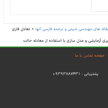
قاله های مهندسی شیمی و ترجمه فارسی آنها
>
تعادل فازی
صفحه تماس با ما
پشتیبانی : 09393887431