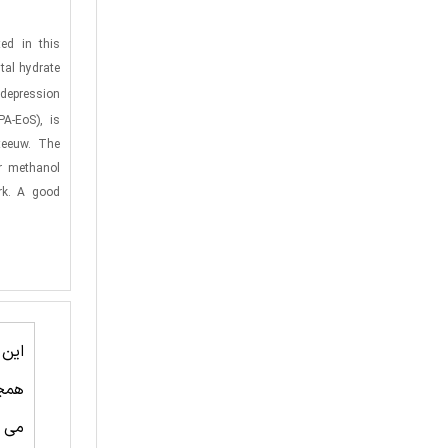
ed in this
tal hydrate
 depression
PA-EoS), is
teeuw. The
or methanol
rk. A good
این
همچ
می ت