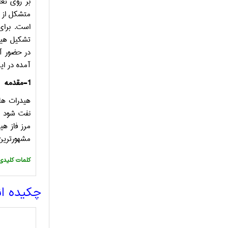
بر روی تع
متشکل از م
است. برای
تشکیل هید
در حضور آب
آمده در ای
1
-
مقدمه
هیدرات­ ه
مرز فاز هی
مشهورترین 
:کلمات کلیدی
چکیده ا