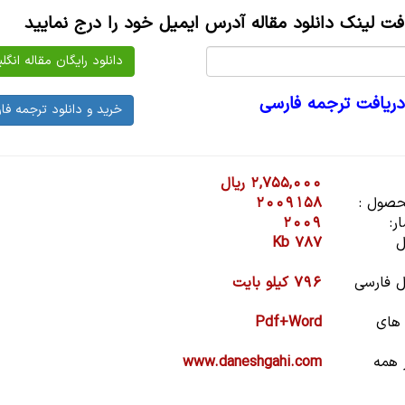
افت لینک دانلود مقاله آدرس ایمیل خود را درج نمایید
دریافت ترجمه فارسی
2,755,000 ریال
صول :
2009158
ر:
2009
ل
787 Kb
 فارسی
796 کیلو بایت
 های
Pdf+Word
 همه
www.daneshgahi.com