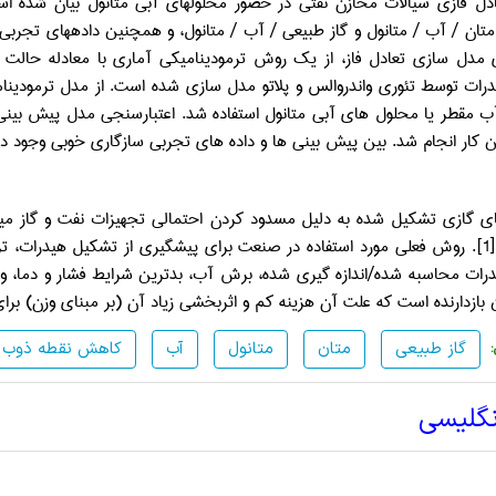
ادل فازی سیالات مخازن نفتی در حضور محلول­های آبی متانول بیان شده ا
تان / آب / متانول و گاز طبیعی / آب / متانول، و همچنین داده­های تجرب
 مدل سازی تعادل فاز، از یک روش ترمودینامیکی آماری با معادله حالت
رات توسط تئوری واندروالس
و
پلاتو
مدل سازی شده است. از مدل ترمودینام
 مقطر یا محلول­ های آبی متانول استفاده شد. اعتبارسنجی مدل پیش بینی 
ن کار انجام شد. بین پیش بینی ­ها و داده­ های تجربی سازگاری خوبی وجود د
ای گازی تشکیل شده به دلیل مسدود کردن احتمالی تجهیزات نفت و گاز می­
نفت شود [1]. روش فعلی مورد استفاده در صنعت برای پیشگیری از تشکیل هیدرات،
درات محاسبه شده/اندازه گیری شده، برش آب، بدترین شرایط فشار و دما، و میز
بازدارنده است که علت آن هزینه کم و اثربخشی زیاد آن (بر مبنای وزن) برا
گاز طبیعی
متان
متانول
آب
کاهش نقطه ذوب
نگلیسی