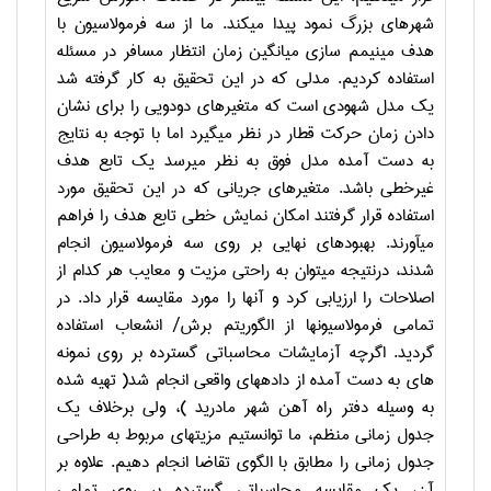
شهرهای بزرگ نمود پیدا می‏کند. ما از سه فرمولاسیون با
هدف مینیمم سازی میانگین زمان انتظار مسافر در مسئله
استفاده کردیم. مدلی که در این تحقیق به کار گرفته شد
یک مدل شهودی است که متغیرهای دودویی را برای نشان
دادن زمان حرکت قطار در نظر می‏گیرد اما با توجه به نتایج
به دست آمده مدل فوق به نظر می‏رسد یک تابع هدف
غیرخطی باشد. متغیرهای جریانی که در این تحقیق مورد
استفاده قرار گرفتند امکان نمایش خطی تابع هدف را فراهم
می‏آورند. بهبودهای نهایی بر روی سه فرمولاسیون انجام
شدند، درنتیجه می‏توان به راحتی مزیت و معایب هر کدام از
اصلاحات را ارزیابی کرد و آنها را مورد مقایسه قرار داد. در
تمامی فرمولاسیونها از الگوریتم برش/ انشعاب استفاده
گردید. اگرچه آزمایشات محاسباتی گسترده بر روی نمونه
های به دست آمده از داده‏های واقعی انجام شد( تهیه شده
به وسیله دفتر راه آهن شهر مادرید )، ولی برخلاف یک
جدول زمانی منظم، ما توانستیم مزیتهای مربوط به طراحی
جدول زمانی را مطابق با الگوی تقاضا انجام دهیم. علاوه بر
آن، یک مقایسه محاسباتی گسترده بر روی تمامی