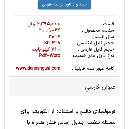
قیمت :
2,395,000 ریال
شناسه محصول :
2009064
سال انتشار:
2014
حجم فایل انگلیسی :
638 Kb
حجم فایل فارسی :
710 کیلو بایت
نوع فایل های ضمیمه
Pdf+Word
:
کلمه عبور همه فایلها :
www.daneshgahi.com
عنوان فارسي
فرمولسازی دقیق و استفاده از الگوریتم برای
مسئله تنظیم جدول زمانی قطار همراه با