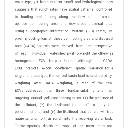
cover type, yet basic nutrient runoff and hydrological theory
suggests that runoff rates have spatial patterns
controlled
by
loading
and
filtering
along
the
flow
paths
from the
upslope contributing area and downslope dispersal area.
Using a
geographic
information
system
(GIS)
raster,
or
pixel,
modeling format, these contributing area and dispersal
area (CADA) controls were
derived
from
the
perspective
of
each
individual
watershed pixel to weight the otherwise
.
homogeneous ECVs for phosphorous
Although
the
CADA-
ECM
predicts
export
coefficient
spatial
variation for a
single land use type, the lumped basin load is unaffected by
weighting.
After
CADA
weighting,
a
map
of
the
new
ECVs addressed
the
three
fundamental
criteria
for
targeting
critical
pollutant loading areas: (1) the presence of
the pollutant, (2) the likelihood for runoff to carry the
pollutant offsite, and (3) the likelihood that buffers will trap
nutrients prior to their runoff into the receiving water body.
t
These spatially distributed maps of the most impor
ant