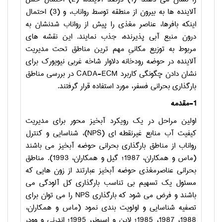
آلاینده ها به بیرون از منطقه توسط رواناب، و (3) احتمال
اینکه بافرها، عناصر مغذی را پیش از رواناب شدنشان به
درون منبع آبی پذیرنده، جذب نمایند. این نقشه های
مربوط به توزیع مکانیِ مهم ترین مناطق تحت مدیریت
آلاینده در حوضه رودخانه دلاوار شاخه غربی نیویورک برای
نشان دادن چگونگی کاربرد
CADA-ECM
در بررسی مناطق
بارگذاری بحرانی فسفر، مورد استفاده قرار گرفتند.
1-مقدمه
اولین مراحل در یک رویکرد آبخیز محور برای مدیریت
کیفیت آب منابع غیرنقطه ای (
NPS
)، شناسایی و کنترل
رواناب از مناطق بارگذاری بحرانی حوضه آبخیز می باشند
(ماس و همکاران، 1987؛ گیل و همکاران، 1993). مناطق
بحرانی عناصرمغذی حوضه آبخیز عبارتند از زون هایی که
مسئول یک تسهیم بی تناسب بارگذاری کل آلودگی می
باشند و فرض می شود که بارگذاری
NPS
را می توان برای
تصفیه شناسایی و اولویت بندی نمود (ماس و همکاران،
1988، 1987، 1985؛ لاین و اسپونر، 1995؛ اندرنی و وود،