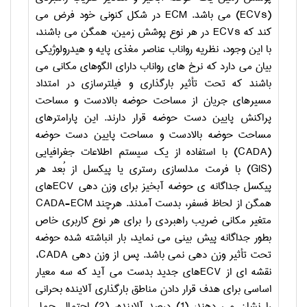
(
ECVs
) می باشد.
ECM
در شکل کنونی خود فرض می
کند که
ECVs
در هر نوع پوشش زمین، همگن می باشند،
با این وجود، نظریه رواناب عناصر مغذی پایه و هیدرولوژیکی
بیان می دارد که نرخ های رواناب دارای الگوهای مکانی می
باشند که تحت تأثیر بارگذاری و فیلترسازی در امتداد
مسیرهای جریان از مساحت حوضه بالادست و مساحت
پراکنش پایین دست حوضه قرار دارند. این پارامترهای
مساحت حوضه بالادست و مساحت پایین دست حوضه
(
CADA
) با استفاده از یک سیستم اطلاعات جغرافیایی
(
GIS
) با فرمت مدلسازی رستری یا پیکسل از بُعد هر
پیکسل جداگانه ­ی حوضه آبخیز برای وزن دهی
ECV
های
همگن از لحاظ فسفر، بدست آمدند. هرچند
CADA-ECM
متغیر مکانی ضریب راهبردی را برای هر نوع کاربری خاص
بطور جداگانه پیش بینی می نماید، بار انباشته شده حوضه
تحت تأثیر وزن دهی نمی باشد. پس از وزن دهی
CADA
،
نقشه ای از
ECV
های جدید بدست می آید که سه معیار
اساسی برای هدف قرار دادن مناطق بارگذاری آلاینده بحرانی
را نشان می دهند: (1) درصد آلاینده، (2) احتمال حمل