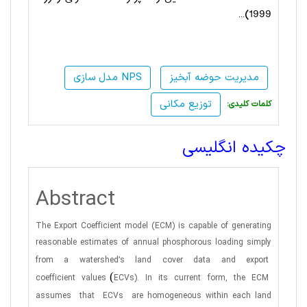
1999)…
مدیریت حوضه آبخیز
مدل سازی NPS
توزیع مکانی
:کلمات کلیدی
چکیده انگلیسی
Abstract
The Export Coefficient model (ECM) is capable of generating
reasonable estimates of annual phosphorous loading simply
from
a
watershed’s
land
cover
data
and
export
(
coefficient
values
ECVs).
In
its
current
form,
the
ECM
assumes
that
ECVs
are homogeneous within each land