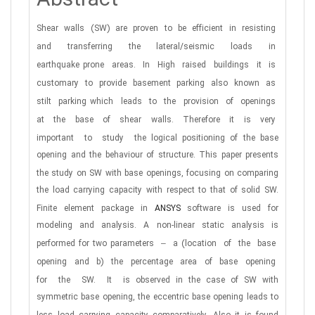
Abstract
Shear
walls
(SW)
are
proven
to
be
efficient
in
resisting
and
transferring
the
lateral/seismic
loads
in
earthquake
prone
areas.
In
High
raised
buildings
it
is
customary
to
provide
basement
parking
also
known
as
stilt
parking
which
leads
to
the
provision
of
openings
at
the
base
of
shear
walls.
Therefore
it
is
very
important
to
study
the
logical positioning of the base
opening and the behaviour of structure. This paper presents
the study on SW with
base openings, focusing on comparing
the load carrying capacity with respect to that of solid SW.
Finite element
package in
ANSYS
software is used for
modeling and analysis. A non-linear static analysis is
performed for two
parameters
–
a (location
of
the
base
opening
and
b)
the
percentage
area
of
base
opening
for
the
SW.
It
is observed in the case of SW with
symmetric base opening, the eccentric base opening leads to