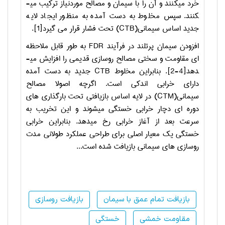
خرد می­کنند و آن را با سیمان و مصالح موردنیاز ترکیب می­
کنند. سپس مخلوط به­ دست­ آمده به منظور ایجاد لایه
جدید اساس سیمانی(
CTB
) تحت فشار قرار می­ گیرد[1].
افزودن سیمان پرتلند در فرآیند
FDR
به طور قابل ملاحظه
­ای مقاومت و سختی مصالح روسازی قدیمی را افزایش می­
دهد[4-2]. بنابراین مخلوط
CTB
جدید به ­دست­ آمده
دارای خرابی اندکی است. اگرچه اصولا مصالح
سیمانی(
CTM
) در لایه اساس بازیافتی تحت بارگذاری­ های
دوره ­ای دچار خرابی خستگی می­شوند و این تخریب به
سرعت بعد از آغاز خرابی رخ می­دهد. بنابراین خرابی
خستگی یک معیار اصلی برای طراحی عملکرد طولانی­ مدت
روسازی­ های سیمانی بازیافت­ شده است...
بازیافت تمام عمق با سیمان
بازیافت روسازی
مقاومت خمشی
خستگی