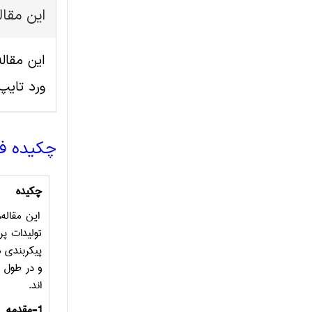
این مقا
ورد تای
چکیده ف
چکیده
این مقاله،
تولیدات پر
پیکربندی ه
و در طول خ
اند.
-1
مقدمه