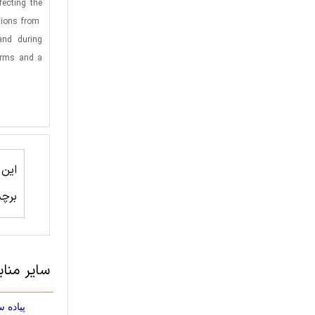
fecting the
tions
from
and
during
arms and a
این
برچ
سایر مناب
پیاده 