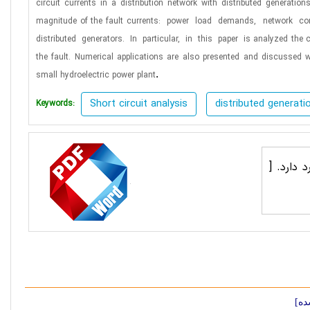
circuit
currents in a distribution network with distributed
generation
magnitude of the fault
currents:
power
load
demands,
network
co
distributed
generators.
In
particular,
in
this
paper
is
analyzed the c
the fault. Numerical
applications are also presented and discussed w
.
small hydroelectric power plant
Short circuit analysis
distributed generati
Keywords:
د دارد.
[
ده]