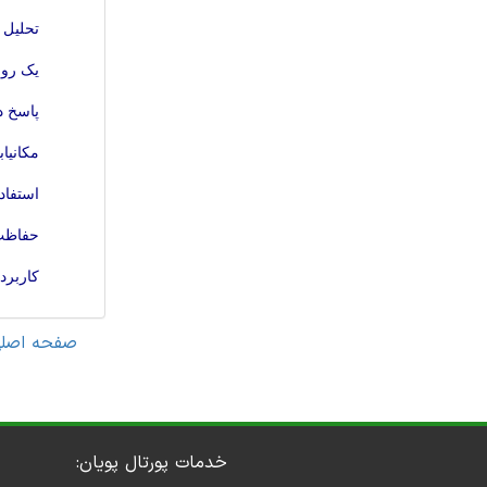
تحلیل 
یک روش
پاسخ د
مکانیا
استفاد
حفاظت اتصال کوتاه ب
کاربرد TCSC برای استفاده در مزرعه بادی [مقالات ترجمه
صفحه اصل
خدمات پورتال پویان: