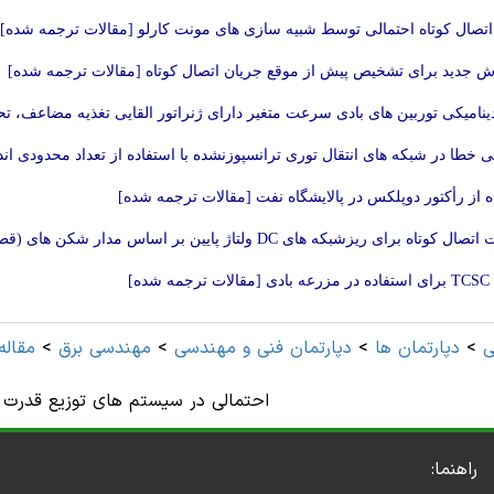
اتصال کوتاه احتمالی توسط شبیه سازی های مونت کارلو [مقالات ترجمه شده]
 جدید برای تشخیص پيش از موقع جریان اتصال کوتاه [مقالات ترجمه شده]
ینامیکی توربین های بادی سرعت متغیر دارای ژنراتور القایی تغذیه مضاعف، 
بی خطا در شبکه های انتقال توری ترانسپوزنشده با استفاده از تعداد محدودی ا
ه از رأکتور دوپلکس در پالایشگاه نفت [مقالات ترجمه شده]
رای ریزشبکه های DC ولتاژ پایین بر اساس مدار شکن های (قطع کننده های مدار) حالت جامد [مقالات ترجمه شده]
 شده]
ی
>
دپارتمان ها
>
دپارتمان فنی و مهندسی
>
مهندسی برق
>
مقاله
احتمالی در سیستم های توزیع قدرت ش
راهنما: