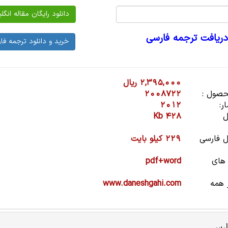
دریافت ترجمه فارسی
2,395,000 ریال
صول :
2008722
ر:
2012
ل
428 Kb
 فارسی
229 کیلو بایت
 های
pdf+word
 همه
www.daneshgahi.com