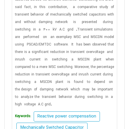
said fact, in this
contribution,
a comparative study of
transient behavior of
mechanically switched capacitors with
and without damping
network
is
presented
during
.
switching
in
a
400
kV
A.C
grid
Transient simulations
are
performed
on
an exemplary MSC and
MSCDN model
using
PSCAD/EMTDC
software.
It
has been
observed that
there is a significant reduction in transient
overvoltage
and
inrush
current
in
switching
a
MSCDN
plant
when
compared to a mere MSC switching. Moreover, the
percentage
reduction in transient overvoltage and inrush current
during
switching
a
MSCDN
plant
is
found
to
depend
on
the
design
of
damping
network
which
may
be
important
to
analyze
the
transient
behavior
during
switching
in
a
.
high
voltage
A.C
grid
Reactive power compensation
Keywords:
Mechanically Switched Capacitor