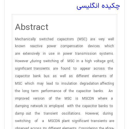
چکیده انگلیسی
Abstract
Mechanically
switched
capacitors
(MSC)
are
very
well
known reactive power compensation devices which
are
extensively in use in power transmission systems.
,
However
during switching of
MSC in a high voltage grid,
significant
transients
are
found
to
appear
across
the
capacitor
bank
bus
as
well
as
different
elements
of
MSC
which
may
lead
to
insulation
degradation affecting
the long term performance of the capacitor
banks.
An
improved
version
of
the
MSC
is
MSCDN
where
a
damping network is employed
with the capacitor banks to
damp
out
the
transient
oscillations.
However,
during
switching
of
a
MSCDN plant significant transients are
observed across its
different elements. Considering the afore-