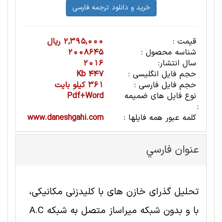
قیمت :
2,395,000 ریال
شناسه محصول :
2008645
سال انتشار:
2016
حجم فایل انگلیسی :
447 Kb
حجم فایل فارسی :
361 کیلو بایت
نوع فایل های ضمیمه
Pdf+Word
:
کلمه عبور همه فایلها :
www.daneshgahi.com
عنوان فارسي
تحلیل گذرای خازن های با کلیدزنی مکانیکی،
با و بدون شبکه میراساز متصل به شبکه A.C