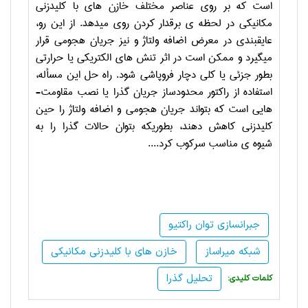
است که بر روی عناصر مختلف خازن های با کلیدزنی
مکانیکی در لحظه­ ی برقدار کردن روی می­دهد. از این رو،
عایق­بندی در معرض اضافه ولتاژ و نیز جریان هجومی قرار
می­گیرد و ممکن است در اثر تنش­ های الکتریکی یا حرارتی
بطور جزئی یا کلی دچار فروپاشی شود. راه ­حل این مسأله،
استفاده از راکتور محدودساز جریان گذرا یا نصب مقاومت­
هایی است که بتواند جریان هجومی و اضافه ولتاژ را حین
کلیدزنی کاهش دهند، بطوریکه بتوان حالات گذرا را به
شیوه­ ی مناسب سرکوب کرد....
جبرانسازی توان راکتیو
شبکه میراساز
خازن های با کلیدزنی مکانیکی
تحلیل گذرا
:کلمات کلیدی