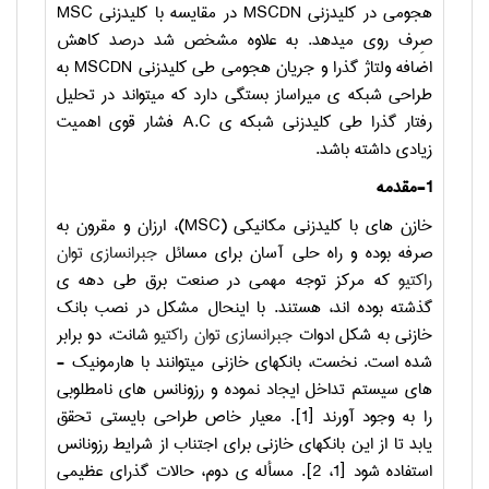
هجومی در کلیدزنی
MSCDN
در مقایسه با کلیدزنی
MSC
صِرف روی می­دهد. به علاوه مشخص شد درصد کاهش
اضافه ولتاژ گذرا و جریان هجومی طی کلیدزنی
MSCDN
به
طراحی شبکه­ ی میراساز بستگی دارد که می­تواند در تحلیل
رفتار گذرا طی کلیدزنی شبکه­ ی
A.C
فشار قوی اهمیت
زیادی داشته باشد.
1-مقدمه
خازن­ های با کلیدزنی مکانیکی (
MSC
)، ارزان و مقرون به
صرفه بوده و راه­ حلی آسان برای مسائل
جبرانسازی توان
راکتیو
که مرکز توجه مهمی در صنعت برق طی دهه­ ی
گذشته بوده اند، هستند. با اینحال مشکل در نصب بانک
خازنی به شکل ادوات
جبرانسازی توان راکتیو
شانت، دو برابر
شده است. نخست، بانک­های خازنی می­توانند با هارمونیک ­
های سیستم تداخل ایجاد نموده و رزونانس­ های نامطلوبی
را به وجود آورند [1]. معیار خاص طراحی بایستی تحقق
یابد تا از این بانک­های خازنی برای اجتناب از شرایط رزونانس
استفاده شود [1، 2]. مسأله­ ی دوم، حالات گذرای عظیمی