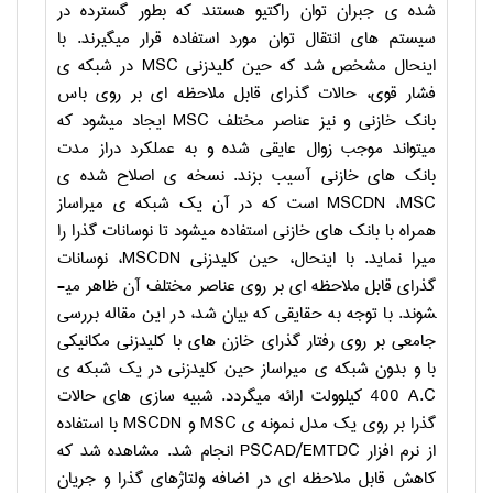
شده­ ی جبران توان راکتیو هستند که بطور گسترده در
سیستم­ های انتقال توان مورد استفاده قرار می­گیرند. با
اینحال مشخص شد که حین کلیدزنی
MSC
در شبکه­ ی
فشار قوی، حالات گذرای قابل ملاحظه­ ای بر روی باس
بانک خازنی و نیز عناصر مختلف
MSC
ایجاد می­شود که
می­تواند موجب زوال عایقی شده و به عملکرد دراز مدت
بانک­ های خازنی آسیب بزند. نسخه ­ی اصلاح ­شده ­ی
MSC
،
MSCDN
است که در آن یک شبکه ­ی میراساز
همراه با بانک­ های خازنی استفاده می­شود تا نوسانات گذرا را
میرا نماید. با اینحال، حین کلیدزنی
MSCDN
، نوسانات
گذرای قابل ملاحظه ­ای بر روی عناصر مختلف آن ظاهر می­
شوند. با توجه به حقایقی که بیان شد، در این مقاله بررسی
جامعی بر روی رفتار گذرای خازن­ های با کلیدزنی مکانیکی
با و بدون شبکه­ ی میراساز حین کلیدزنی در یک شبکه ­ی
A.C
400 کیلوولت ارائه می­گردد. شبیه ­سازی­ های حالات
گذرا بر روی یک مدل نمونه­ ی
MSC
و
MSCDN
با استفاده
از نرم ­افزار
PSCAD/EMTDC
انجام شد. مشاهده شد که
کاهش قابل ملاحظه­ ای در اضافه ولتاژهای گذرا و جریان