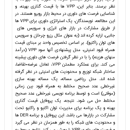
نظر برسند. بنابر این،
VPP
ها با قیمت گذاری بهینه، و
شناسایی فرصت های داوری در محیط بازار روبرو هستند. در
این مطالعه، نویسندگان، یک استراتژی داوری برای
VPP
ها
از طریق مشارکت در بازار های انرژی و سرویس های
جانبی، ارایه کرده اند (به عنوان مثال رزرو چرخان و سرویس
های توان راکتیو). بر اساس تخصیص واحد بر مبنای قیمت
همراه قیود امنیتی، مدل پیشنهادی آنها سود
VPP
(درآمد
منهای هزینه) را با در نظر گرفتن فرصت های داوری بیشینه
می کند. برای عملکرد مطمئن
VPP
، تعادل عرضه-تقاضا،
ساختار شبکه توزیع و محدودیت های امنیتی در نظر گرفته
شده اند. مدل ریاضی مساله، یک مساله بهینه سازی
غیرخطی عدد صحیح مختلط به همراه قیود بین زمانی
(موقتی) است و توسط برنامه نویسی غیرخطی عدد صحیح
مختلط حل می شود. نتیجه، یک پروفایل قیمت گذاری
بهینه و یک برنامه برای مدیریت توان اکتیو و راکتیو تحت
مشارکت در بازارها می باشد. این پروفایل و برنامه
DER
ها
و محدودیت های شبکه را به طور همزمان در نظر می گیرد
و فرصت های داوری
VPP
را پویش می کند. نتایج مربوط به