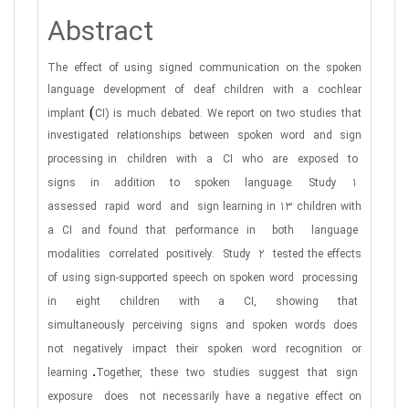
Abstract
The effect of using signed communication on the spoken
language development of deaf children with a cochlear
)
implant
CI) is much debated. We report on two studies that
investigated relationships between spoken word and sign
processing
in
children
with
a
CI
who
are
exposed
to
signs
in
addition
to
spoken
language.
Study
1
assessed
rapid
word
and
sign
learning in 13 children with
a CI and found that performance
in
both
language
modalities
correlated
positively.
Study
2
tested the effects
of using sign-supported speech on spoken
word
processing
in
eight
children
with
a
CI,
showing
that
simultaneously
perceiving
signs
and
spoken
words
does
not
negatively impact their spoken word recognition or
.
learning
Together,
these
two
studies
suggest
that
sign
exposure
does
not necessarily have a negative effect on