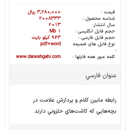
قیمت :
3,280,000 ریال
شناسه محصول :
2008333
سال انتشار:
2013
حجم فایل انگلیسی :
1 Mb
حجم فایل فارسی :
963 کیلو بایت
نوع فایل های ضمیمه
pdf+word
:
کلمه عبور همه فایلها :
www.daneshgahi.com
عنوان فارسي
رابطه مابين كلام و پردازش علامت در
بچه‌هايي كه كاشت‌هاي حلزوني دارند