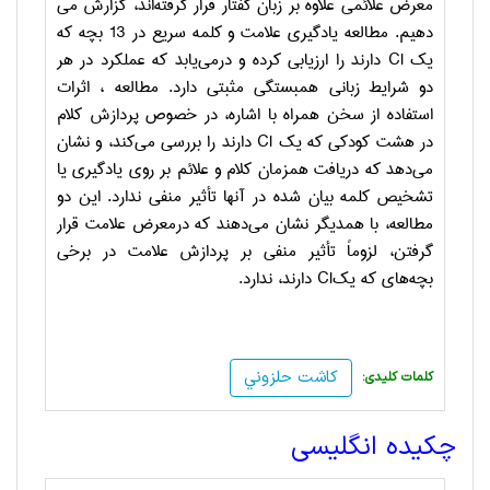
معرض علائمي علاوه بر زبان گفتار قرار گرفته‌اند، گزارش مي
دهيم. مطالعه يادگيري علامت و كلمه سريع در 13 بچه كه
يك
CI
دارند را ارزيابي كرده و درمي‌يابد كه عملكرد در هر
دو شرايط زباني همبستگي مثبتي دارد. مطالعه ، اثرات
استفاده از سخن همراه با اشاره، در خصوص پردازش كلام
در هشت كودكي كه يك
CI
دارند را بررسي مي‌كند،‌ و نشان
مي‌دهد كه دريافت همزمان كلام و علائم بر روي يادگيري يا
تشخيص كلمه بيان شده در آنها تأثير منفي ندارد. اين دو
مطالعه، با همديگر نشان مي‌دهند كه درمعرض علامت قرار
گرفتن، لزوماً تأثير منفي بر پردازش علامت در برخي
بچه‌هاي كه يك
CI
دارند، ندارد.
كاشت حلزوني
:کلمات کلیدی
چکیده انگلیسی