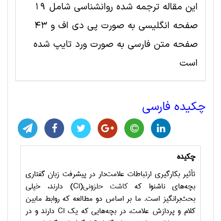
این مقاله ترجمه شده روانشناسی شامل 19
صفحه انگلیسی به صورت پی دی اف و 43
صفحه متن فارسی به صورت ورد تایپ شده
است
چکیده فارسی
چکیده
تأثير بكارگيري ارتباطات علامت‌دار در پيشرفت زبان گفتاري
بچه‌هاي ناشنوا كه
كاشت حلزوني
(CI)
دارند، خيلي
بحث‌برانگيز است. ما بر اساس دو مطالعه كه روابط مابين
كلام و پردازش علامت، در بچه‌هايي كه يك
CI
دارند و در