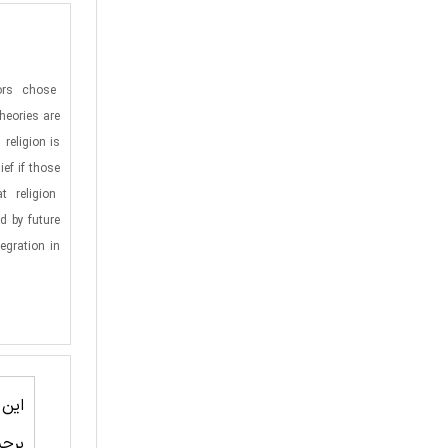
ors
chose
theories are
religion is
ief if those
at
religion
d by future
egration in
این
برچ