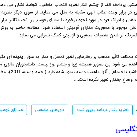
وهشی پرداخته اند. از چشم انداز نظریه انتخاب منطقی، شواهد نشان می ده
 در برابر وعده عذاب الهی مقابله به مثل می نماید. از سوی دیگر نظریه 
هنی و ادراک فرد در مورد نحوه برخورد با
مدارای قومیتی
را تحت تاثیر قرار
انش موجود با محوریت
مدارای قومیتی
استفاده شود. مطالعه حاضر به روش 
 کمرنگ تر شدن تعصبات مذهبی و قومیتی کمک بسزایی می نماید.
ده می شود این تصویر همیشه زیبا و چشم نواز نیست. دانشجویان مالزی معم
 اجتماعی آنها ماهیت دسته بندی شده دارد (احمد وسیبه، 2011). مطالعه ای که در سال 2000 توسط
 اوضاع چندان تغییر نکرده است.
...
نظریه رفتار برنامه ریزی شده
باورهای مذهبی
مدارای قومی
نگلیسی