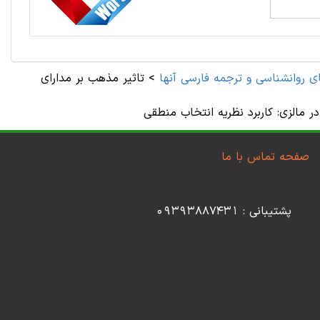
ای روانشناسی و ترجمه فارسی آنها
>
تاثیر مذهب بر مدارای
صفحه تماس با ما
پشتیبانی : 09393887431