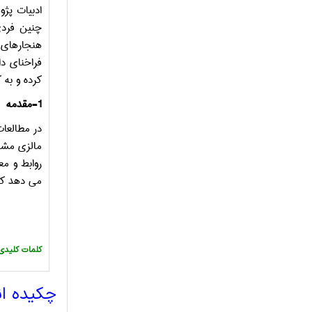
ادبیات پژ
چنین فردی
هنجارهای ذ
فراخنای د
کرده و به
1-مقدمه
مالزی مشاه
روابط و معاشرت
می دهد که
:کلمات کلیدی
چکیده ا