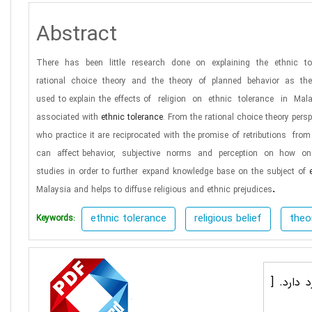
Abstract
There
has
been
little
research
done
on
explaining
the
ethnic
t
rational
choice
theory
and
the
theory
of
planned
behavior
as
th
used to explain the effects
of
religion
on
ethnic
tolerance
in
Mala
associated with
ethnic tolerance
. From the rational choice theory persp
who practice it are reciprocated with the promise of
retributions
from
can
affect
behavior,
subjective
norms
and
perception
on
how
on
studies in order to further expand knowledge base on the subject of
.
Malaysia and helps to diffuse religious and
ethnic prejudices
ethnic tolerance
religious belief
theo
Keywords:
د دارد.
[