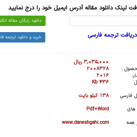
افت لینک دانلود مقاله آدرس ایمیل خود را درج نمایید
دریافت ترجمه فارسی
3,035,000 ریال
صول :
2008328
ر:
2016
ل
436 Kb
 فارسی
138 کیلو بایت
 های
Pdf+Word
 همه
www.daneshgahi.com