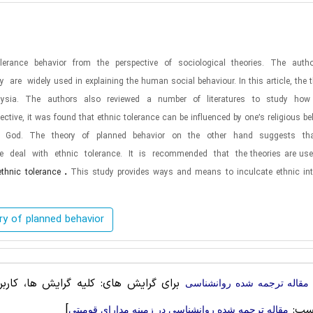
olerance
behavior
from
the
perspective
of
sociological
theories.
The
auth
ey
are
widely used in explaining the human social behaviour. In this article, the 
ysia.
The
authors
also
reviewed
a
number
of
literatures
to
study
how
ective, it was found that ethnic
tolerance can be influenced by one’s religious bel
God.
The
theory
of
planned
behavior
on
the
other
hand
suggests
th
e
deal
with
ethnic
tolerance.
It
is
recommended
that
the
theories are use
.
ethnic tolerance
This study provides ways and means to inculcate ethnic int
ry of planned behavior
برای گرایش های: کلیه گرایش ها، کاربر
مقاله ترجمه شده روانشناسی
سب:
]
مقاله ترجمه شده روانشناسی در زمینه مدارای قومیتی