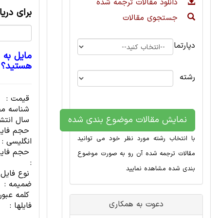
دانلود مقالات ترجمه شده
برای دری
جستجوی مقالات
دپارتمان
مایل به 
هستید؟
رشته
قیمت :
شناسه مح
نمایش مقالات موضوع بندی شده
سال انتشا
حجم فای
با انتخاب رشته مورد نظر خود می توانید
انگلیسی :
حجم فایل
مقالات ترجمه شده آن رو به صورت موضوع
:
بندی شده مشاهده نمایید
نوع فایل
ضمیمه :
کلمه عبور
دعوت به همکاری
فایلها :