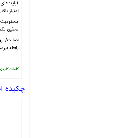
فرايندهاي
امتياز بال
محدوديت ه
تحقيق تكمي
اصالت/ ار
رابطه بررس
:کلمات کلیدی
چکیده ا