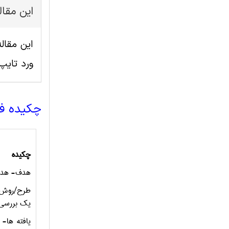
این مقا
ورد تای
چکیده ف
چكيده
هدف- هدف م
يك بررسي 
يافته ها-