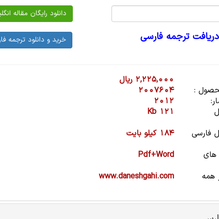
دریافت ترجمه فارسی
2,225,000 ریال
صول :
2007604
ر:
2012
ل
121 Kb
 فارسی
184 کیلو بایت
 های
Pdf+Word
 همه
www.daneshgahi.com