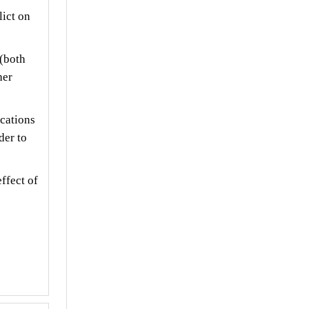
lict on
 (both
her
ications
der to
ffect of