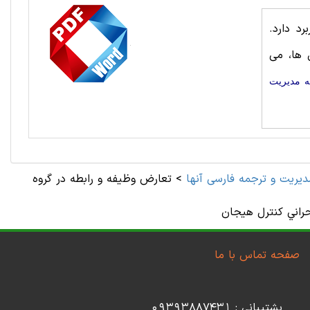
د دارد.
 ها، می
ه مديريت
ديريت و ترجمه فارسی آنها
>
تعارض وظيفه و رابطه در گروه
راني كنترل هيجان
صفحه تماس با ما
پشتیبانی : 09393887431