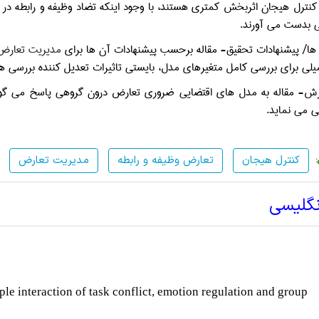
 كنترل هيجان اثربخش كمتري هستند، با وجود اينكه تضاد وظيفه و رابطه د
ايي بدست مي آورند.
ا/ پيشنهادات تحقيق- مقاله برحسب پيشنهادات آن ها براي
مديريت تعارض
لي براي بررسي كامل متغيرهاي مدل، بايستي تاثيرات تعديل كننده بررسي ها
زش- مقاله به مدل هاي اقتضايي ضروري تعارض درون گروهي پاسخ مي گويد و
ي مي نمايد.
كنترل هيجان
تعارض وظيفه و رابطه
مديريت تعارض
نگلیسی
ple interaction of task conflict, emotion regulation and group