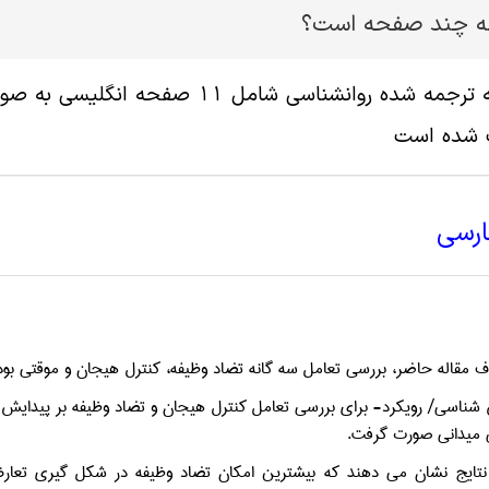
له چند صفحه است؟
پ شده است
ارسی
قاله حاضر، بررسي تعامل سه گانه تضاد وظيفه، كنترل هيجان و موقتي بودن
ميداني صورت گرفت.
 نتايج نشان مي دهند كه بيشترين امكان تضاد وظيفه در شكل گيري تعارض