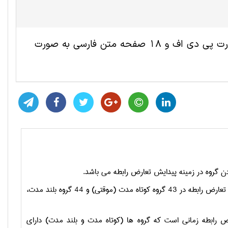
این مقاله ترجمه شده روانشناسی شامل 11 صفحه انگلیسی به صورت پی دی اف و 18 صفحه متن فارسی به صورت
 گروه در زمينه پيدايش تعارض رابطه مي باشد.
طرح/روش شناسي/ رويكرد- براي بررسي تعامل كنترل هيجان و تضاد وظيفه بر پيدايش تعارض رابطه در 43 گروه كوتاه مدت (موقتي) و 44 گروه بلند مدت،
 رابطه زماني است كه گروه ها (كوتاه مدت و بلند مدت) داراي