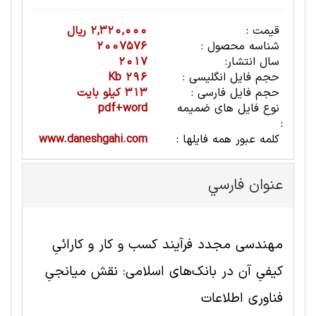
قیمت :
2,320,000 ریال
شناسه محصول :
2007576
سال انتشار:
2017
حجم فایل انگلیسی :
296 Kb
حجم فایل فارسی :
313 کیلو بایت
نوع فایل های ضمیمه
pdf+word
:
کلمه عبور همه فایلها :
www.daneshgahi.com
عنوان فارسي
مهندسی مجدد فرآیند کسب و کار و کارائیِ
کیفیِ آن در بانک‌های اسلامی: نقش میانجیِ
فناوری اطلاعات