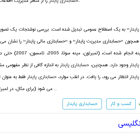
را متمایز می نماید.
حسابداری پایدار
را از منظر مدیریت اطلاعا
ایدار
'' به یک اصطلاح عمومی تبدیل شده است. بررسی نوشتجات یک تصویر م
مچون ''حسابداری مدیریت پایدار'' و ''حسابداری مالی پایدار'' را نشان می د
ت، (لمبرتون، مینه سوتا، 2005، تامسون، 2007) حتی در مقالات دارای این اصطلاح در عناوین خود، تعاریف کمی در مورد
ایدار
وجود دارد. همچنین،
حسابداری پایدار
به اندازه کافی از نظر مفهومی 
ایدار
انتظار می رود، را یافت. در اغلب موارد،
حسابداری پایدار
فقط به عنوان 
را ببینید) …
می شود (برای مثال، در لمبرتون (2005، ص 8) تاریخچه 
کسب و کار
حسابداری پایدار
نگلیسی