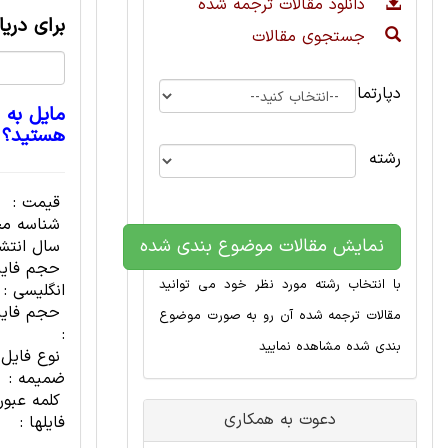
دانلود مقالات ترجمه شده
برای دری
جستجوی مقالات
دپارتمان
مایل به 
هستید؟
رشته
قیمت :
شناسه مح
نمایش مقالات موضوع بندی شده
سال انتشا
حجم فای
با انتخاب رشته مورد نظر خود می توانید
انگلیسی :
حجم فایل
مقالات ترجمه شده آن رو به صورت موضوع
:
بندی شده مشاهده نمایید
نوع فایل
ضمیمه :
کلمه عبور
دعوت به همکاری
فایلها :