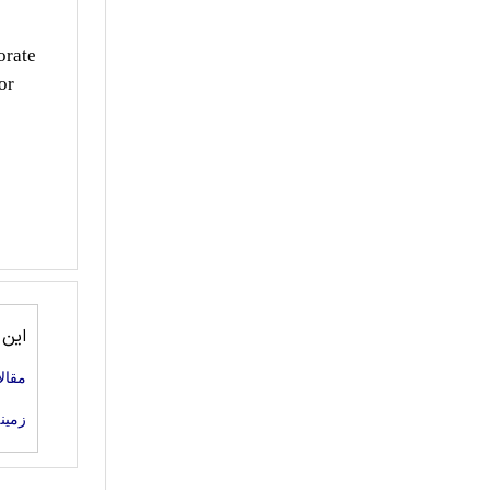
orate
or
این
مقال
زمین