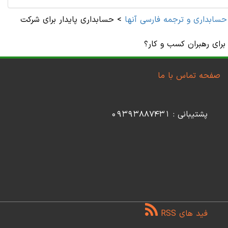
حسابداری و ترجمه فارسی آنها
>
حسابداری پایدار برای شرکت
برای رهبران کسب و کار؟
صفحه تماس با ما
پشتیبانی : 09393887431
فید های RSS