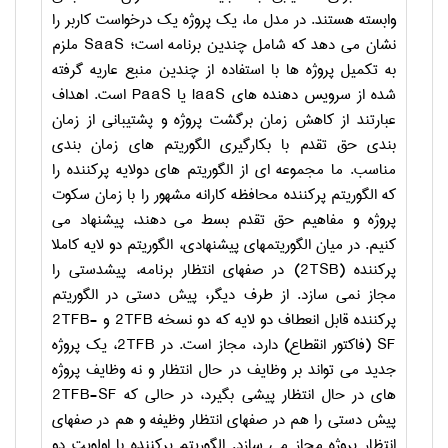
وابسته هستند. در مدل ما، یک پروژه یک درخواست کاربر را
نشان می دهد که شامل چندین برنامه است؛
SaaS
ملزم
به تکمیل پروژه ها با استفاده از چندین منبع عاریه گرفته
شده از سرویس دهنده های
IaaS
یا
PaaS
است. اهداف
عبارتند از کاهش زمان برگشت پروژه و پشتیبانی از زمان
بندی حق تقدم با بکارگیری الگوریتم های زمان بندی
مناسب. ما مجموعه ای از الگوریتم های دولایه پرکننده را
که الگوریتم پرکننده محافظه کارانه مشهور را با زمان سکوت
پروژه و مفاهیم حق تقدم بسط می دهند، پیشنهاد می
کنیم. در میان الگوریتمهای پیشنهادی، الگوریتم دو لایه کاملا
پرکننده (
2TSB
) در صفهای انتظار برنامه، پیشدستی را
مجاز نمی سازد. از طرف دیگر، پیش دستی در الگوریتم
پرکننده قابل انعطاف دو لایه که دو نسخه
2TFB
و
2TFB-
SF
(فاکتور انقطاع) دارد، مجاز است. در
2TFB
، یک پروژه
جدید می تواند بر وظایف در حال انتظار و نه وظایف پروژه
های در حال انتظار پیشی بگیرد، در حالی که
2TFB-SF
پیش دستی را هم در صفهای انتظار وظیفه و هم در صفهای
انتظار پروژه مجاز می سازد. الگوریتم پرکننده با اولویت دو