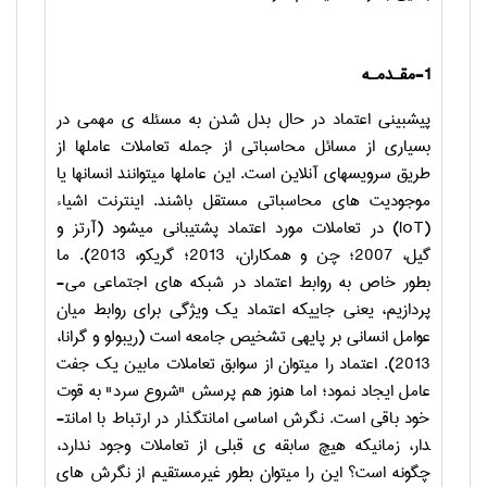
1-مقـدمـه
پیش­بینی اعتماد در حال بدل شدن به مسئله­ ی مهمی در
بسیاری از مسائل محاسباتی از جمله تعاملات عامل­ها از
طریق سرویس­های آنلاین است. این عامل­ها می­توانند انسان­ها یا
موجودیت­ های محاسباتی مستقل باشند. اینترنت اشیاء
(
IoT
) در تعاملات مورد اعتماد پشتیبانی می­شود (آرتز و
گیل، 2007؛ چن و همکاران، 2013؛ گریکو، 2013). ما
بطور خاص به روابط اعتماد در شبکه­ های اجتماعی می­
پردازیم، یعنی جاییکه اعتماد یک ویژگی برای روابط میان
عوامل انسانی بر پایه­ی تشخیص جامعه است (ریبولو و گرانا،
2013). اعتماد را می­توان از سوابق تعاملات مابین یک جفت
عامل ایجاد نمود؛ اما هنوز هم پرسش "شروع سرد" به قوت
خود باقی است. نگرش اساسی امانت­گذار در ارتباط با امانت­
دار، زمانیکه هیچ سابقه­ ی قبلی از تعاملات وجود ندارد،
چگونه است؟ این را می­توان بطور غیرمستقیم از نگرش ­های