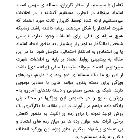
تعامل با سیستم، از منظر کاربران، مسئله­ ی مهمی است.
اعتماد می­تواند در تجارب مستقیم گذشته یا در اطلاعات
غیرمستقیم ارائه­ شده توسط کاربران ثالث مورد اعتماد که
شهرت امانت­دار را شکل می­دهند، ریشه داشته باشد. زمانیکه
هیچ سابقه­ ی قبلی برای تعاملات وجود ندارد، بایستی
شخص امانت­گذار به نوعی از پیش­بینی به منظور ایجاد اعتماد
یا بی­ اعتمادی به امانت­دار احتمالی، متوسل شود. ما در این
مقاله به پیش­بینی روابط اعتماد بر پایه­ ی اطلاعات شهرت
می­پردازیم. اعتماد می­تواند مثبت یا منفی (بی­اعتمادی) باشد،
از این رو ما یک مسئله­ ی "دو رده­ ای" داریم. بردارهای
ویژگی برای دسته ­بندی، مؤلفه­ هایی با مقادیر دودویی
دارند. شبکه­ ی عصبی مصنوعی و دسته­ بندهای آماری، به­
روزترین نتایج را در خصوص این ویژگی­ها در محک­ زنی
پایگاه داده­ فراهم می­ آورند. در این مقاله، ما بکارگیری یک
روش تولید نمونه را برای رده ­ی اقلیت به منظور کاهش
برخی اثرات عدم توازن رده ­ها در میان رده­ های اعتماد و
بی­ عتمادی پیشنهاد می­کنیم. بطور ویژه، این رویکرد انعطاف
بالایی به رشد سیستم دارد.