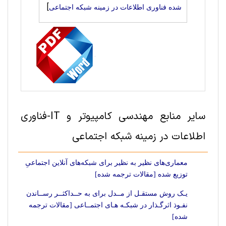
]
شده فناوری اطلاعات در زمینه شبکه اجتماعی
سایر منابع مهندسی کامپیوتر و IT-فناوری
اطلاعات در زمینه شبکه اجتماعی
معماری‌های نظیر به نظیر برای شبکه‌های آنلاین اجتماعیِ
توزیع شده [مقالات ترجمه شده]
یـک روش مستقـل از مــدل برای به حــداکثــر رســاندن
نفـوذ اثرگـذار در شبکـه هـای اجتمــاعی [مقالات ترجمه
شده]