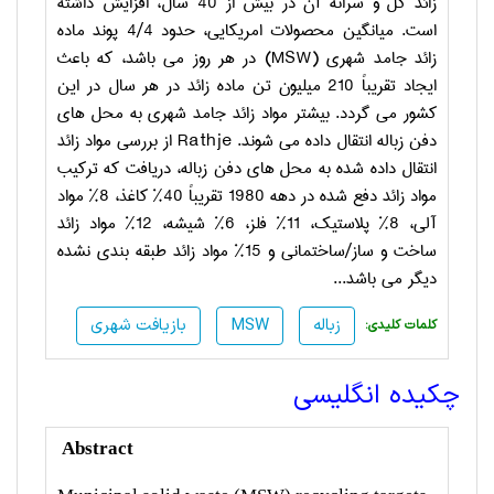
زائد کل و سرانه آن در بیش از 40 سال، افزایش داشته
است. میانگین محصولات امریکایی، حدود 4/4 پوند ماده
زائد جامد شهری (
MSW
) در هر روز می باشد، که باعث
ایجاد تقریباً 210 میلیون تن ماده زائد در هر سال در این
کشور می گردد. بیشتر مواد زائد جامد شهری به محل های
دفن زباله انتقال داده می شوند.
Rathje
از بررسی مواد زائد
انتقال داده شده به محل های دفن زباله، دریافت که ترکیب
مواد زائد دفع شده در دهه 1980 تقریباً 40% کاغذ، 8% مواد
آلی، 8% پلاستیک، 11% فلز، 6% شیشه، 12% مواد زائد
ساخت و ساز/ساختمانی و 15% مواد زائد طبقه بندی نشده
دیگر می باشد...
زباله
MSW
بازیافت شهری
:کلمات کلیدی
چکیده انگلیسی
Abstract