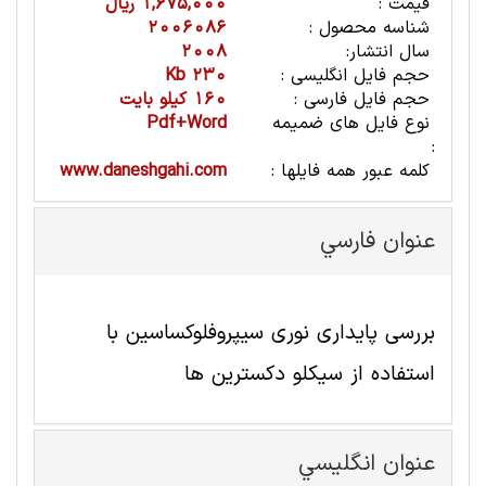
قیمت :
1,675,000 ریال
شناسه محصول :
2006086
سال انتشار:
2008
حجم فایل انگلیسی :
230 Kb
حجم فایل فارسی :
160 کیلو بایت
نوع فایل های ضمیمه
Pdf+Word
:
کلمه عبور همه فایلها :
www.daneshgahi.com
عنوان فارسي
بررسی پایداری نوری سیپروفلوکساسین با
استفاده از سیکلو دکسترین ها
عنوان انگليسي