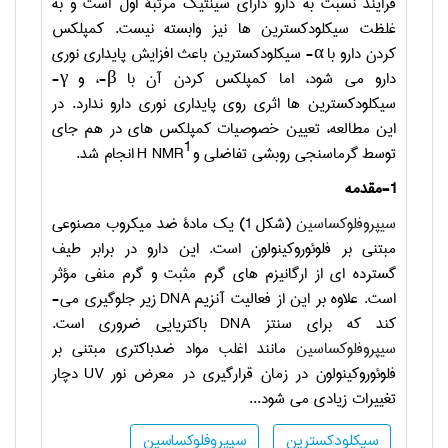
فرایند نسبت به دارو دارای سینتیک مرتبة اول است و به
غلظت سیکلودکسترین­ ها نیز وابسته نیست. کمپلکس
کردن دارو با
α
- سیکلودکسترین باعث افزایش پایداری نوری
دارو می ­شود، اما کمپلکس کردن آن با
β
-، و
γ
-
سیکلودکسترین­ ها اثری روی پایداری نوری دارو ندارد. در
این مطالعه، تعیین خصوصیات کمپلکس­ های در هم جای
1
توسط گرماسنجی روبشی تفاضلی و
H NMR
انجام شد.
1-مقدمه
سیپروفلوکساسین
(شکل 1) یک مادة ضد میکروب مصنوعی
مبتنی بر فلوئوروکینولون است. این دارو در برابر طیف
گسترده ­ای از ارگانیزم ­های گرم مثبت و گرم منفی مؤثر
است. علاوه بر این از فعالیت آنزیم
DNA
زیر جلوگیری می­
کند که برای سنتز
DNA
باکتریایی ضروری است.
سیپروفلوکساسین
مانند اغلب مواد ضدباکتری مبتنی بر
فلوئوروکینولون در زمان قرارگیری در معرض نور
UV
دچار
تغییرات زیادی می ­شود...
سیکلودکسترین
سیپروفلوکساسین