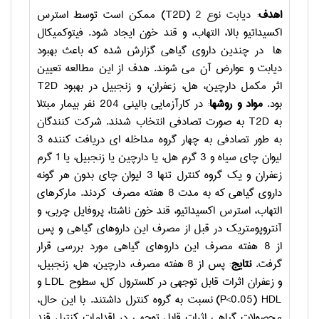
اهدف
:
دیابت نوع 2
(
T2D
) ممکن است توسط استرس
اکسیداتیو بالا، التهاب، و قند خون ایجاد شود. فیتوکمیکال
ها در چندین داروی گیاهی گزارش شده که باعث بهبود
دیابت و عوارض آن می شوند. هدف از این مطالعه تعیین
اثر مکمل دارچین، هل، زعفران، و زنجبیل در بهبود
T2D
بود.
مواد و روشها
: در کارآزمایی بالینی 204 نفر بیمار مبتلا
به
T2D
به صورت تصادفی انتخاب شدند. شرکت کنندگان
به طور تصادفی به چهار گروه مداخله ای دریافت کننده 3
لیوان چای سیاه و 3 گرم هل، یا دارچین یا زنجبیل، یا 1 گرم
زعفران و یک گروه کنترل تنها 3 لیوان چای بدون هر گونه
داروی گیاهی که به مدت 8 هفته مصرف کردند. مارکرهای
التهاب، استرس اکسیداتیو، قند خون ناشتا، پروفایل چربی، و
آنتروپومتریک در قبل از مصرف این داروهای گیاهی و پس
از 8 هفته مصرف این داروهای گیاهی مورد بررسی قرار
گرفت.
نتایج
: پس از 8 هفته مصرف، دارچین، هل، زنجبیل،
و زعفران اثرات قابل توجهی در کلسترول کل، سطوح
LDL
و
HDL
(P<0.05)
نسبت به گروه کنترل داشتند. با این حال،
محصولات گیاهی اثرات قابل توجهی در اقدامات کنترل قند