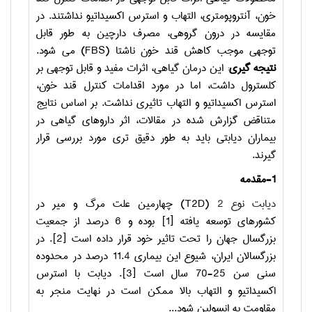
خون، آنتروپومتری، التهاب و استرس اکسیداتیو نداشتند. در
مقایسه در درون گروهی، مصرف دارچین به طور قابل
توجهی موجب کاهش قند خون ناشتا (
FBS
) می شود.
نتیجه گیری
: این درمان گیاهی، اثرات مفید و قابل توجهی بر
کلسترول داشت، اما در مورد اقدامات کنترل قند خون،
استرس اکسیداتیو و التهاب تاثیری نداشت. بر اساس نتایج
متناقض گزارش شده در مقالات، اثر داروهای گیاهی در
بیماران دیابتی باید به طور دقیق تری مورد بررسی قرار
گیرند.
1-مقدمه
دیابت نوع 2
(
T2D
) چهارمین علت مرگ و میر در
کشورهای توسعه یافته [1] بوده و 6 درصد از جمعیت
بزرگسال جهان را تحت تاثیر خود قرار داده است [2]. در
بزرگسالان ایران، شیوع این بیماری 11.4 درصد در محدوده
سنی سن 25-70 سال است [3]. دیابت با استرس
اکسیداتیو و التهاب بالا ممکن است در نهایت منجر به
مقاومت به انسولین شود...