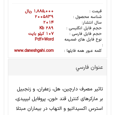
قیمت :
1,885,000 ریال
شناسه محصول :
2005839
سال انتشار:
2014
حجم فایل انگلیسی :
289 Kb
حجم فایل فارسی :
107 کیلو بایت
نوع فایل های ضمیمه
Pdf+Word
:
کلمه عبور همه فایلها :
www.daneshgahi.com
عنوان فارسي
تاثیر مصرف دارچین، هل، زعفران، و زنجبیل
بر مارکرهای کنترل قند خون، پروفایل لیپیدی،
استرس اکسیداتیو و التهاب در بیماران مبتلا