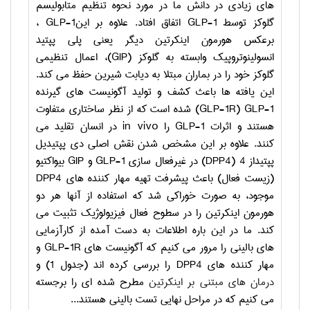
های زیادی در دانش ما در مورد نحوه تنظیم متابولیسم
گلوکز توسط
GLP-1
اتفاق افتاد. علاوه بر این
GLP-1
،
برعکس هورمون اینکرتین دیگر یعنی پلی پپتید
انسولینوتروپیک وابسته به گلوکز (
GIP
)، اعمال تنظیمی
گلوکز خود را در بماران مبتلا به دیابت شیرین حفظ می کند.
این یافته ها باعث کشف و تولید آگونیست های گیرنده
GLP-1
(
GLP-1R
) شده است که از نظر ساختاری متفاوت
هستند و اثرات
GLP-1
را
in vivo
در انسان تقلید می
کنند. علاوه بر این مشخص شدن نقش اصلی دی پپتیدیل
پپتیداز 4 (
DPP4
) در غیرفعال سازی
GLP-1
و
GIP
بیواکتیو
(زیست فعال) باعث پیشرفت تهیه مهار کننده های
DPP4
موجود، به صورت خوراکی شد که استفاده از آنها هر دو
هورمون اینکرتین را در سطوح فعال فیزیولوژیک تثبیت می
کند. ما در این باره اطلاعات به دست آمده از کارآزمایی
های بالینی را مرور می کنیم که آگونیست های
GLP-1R
و
مهار کننده های
DPP4
را بررسی کرده اند (جدول 1) و
درمان های مبتنی بر اینکرتین
مطرح شده ای را برجسته
می کنیم که در مراحل نهایی تست بالینی هستند...