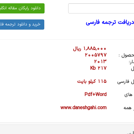
دریافت ترجمه فارسی
1,885,000 ریال
صول :
2005797
ر:
2013
ل
217 Kb
 فارسی
115 کیلو بایت
 های
Pdf+Word
 همه
www.daneshgahi.com