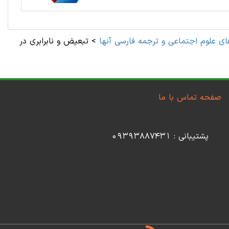
ای علوم اجتماعی و ترجمه فارسی آنها
>
تبعیض و نابرابری در
صفحه تماس با ما
پشتیبانی : 09393887431