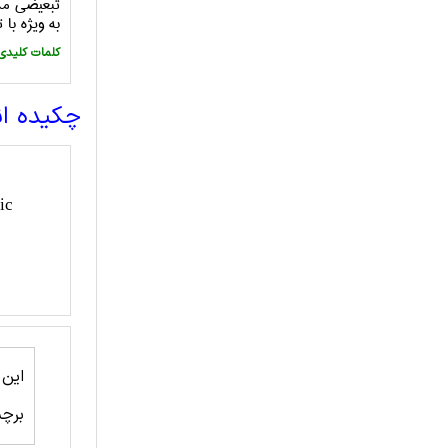
تبعیضی مما
به ویژه با
:کلمات کلیدی
چکیده ا
ic
این
برچ