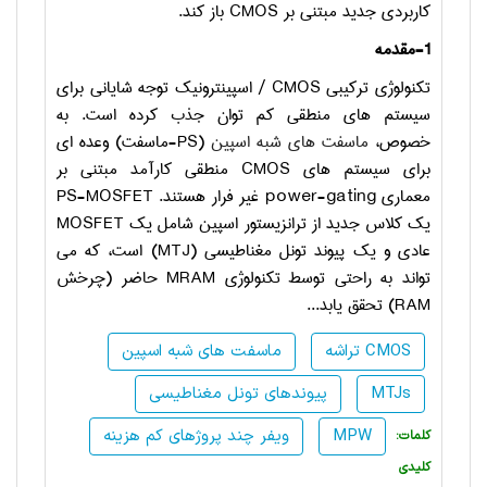
کاربردی جدید مبتنی بر
CMOS
باز کند.
1-مقدمه
تکنولوژی ترکیبی
CMOS
/ اسپینترونیک توجه شایانی برای
سیستم های منطقی کم توان جذب کرده است. به
خصوص،
ماسفت های شبه اسپین
(
PS
-ماسفت) وعده ای
برای سیستم های
CMOS
منطقی کارآمد مبتنی بر
معماری
power-gating
غیر فرار هستند.
PS-MOSFET
یک کلاس جدید از ترانزیستور اسپین شامل یک
MOSFET
عادی و یک پیوند تونل مغناطیسی (
MTJ
) است، که می
تواند به راحتی توسط تکنولوژی
MRAM
حاضر (چرخش
RAM
) تحقق یابد
...
تراشه CMOS
ماسفت های شبه اسپین
MTJs
پیوندهای تونل مغناطیسی
MPW
ویفر چند پروژهای کم هزینه
:کلمات
کلیدی