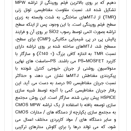
دهیم که بر روی بالاترین فیلم رویینگی از تراشه
MPW
تشکیل شده اند. نسبت مقاومت مغناطیسی تونل زنی
(
TMR
) از
MTJ
های ساختگی به شدت وابسته به زبری
سطح فیلم رویینگی است. با این وجود، پس از اینکه سطح
تراشه بصورت اتمی توسط رسوب
SiO2
بر روی آن و فرایند
پالیش پی در پی شیمیایی مکانیکی (
CMP
) برای سطح،
مسطح شد،
MTJ
های ساخته شده بر روی تراشه دارای
نسبت
TMR
به اندازه کافی بزرگ (> 140٪) و سازگار با
کاربرد
PS-MOSFET
می باشند.
PS
-ماسفت های نهایی
مدولاسیون روشنی از جریان خروجی کنترل شونده با
پیکربندی مغناطش
MTJ
ها نشان می دهد، و حداکثر
نسبت جریان مغناطیسی 90 درصد به دست می آید. این
رفتار جریان مغناطیسی کمی با آنچه توسط شبیه سازی
HSPICE
پیش بینی شده، سازگار است. این روش مجتمع
سازی توسعه یافته با استفاده از یک تراشه
CMOS MPW
به مجتمع سازی یکپارچه از دستگاه های / مدارات
CMOS
و سایر دستگاه های / مواد کاربردی مختلف اعمال می
شود، که می تواند درها را برای کاوش مدارهای ترکیبی