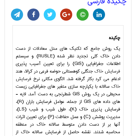
چکیده فارسی
چکیده
یک روش جامع که تکنیک ­های مدل معادلات از دست
دادن خاک کلی تجدید نظر شده (
RUSLE
) و سیستم
اطلاعات جغرافیایی (
GIS
) را برای تعیین آسیب ­پذیری
فرسایش خاک
جنگلی کوهستانی حوضه فرعی در کرالا، هند
ادغام می ­کرد بکار گرفته شد. الگوی مکانی نرخ
فرسایش
خاک
سالانه با یکپارچه سازی متغیر های جغرافیایی زیست
محیطی در یک روش
GIS
شطرنجی به دست آمد. لایه ­
های داده های
GIS
از جمله، عوامل فرسایش باران (
R
)،
فرسایش ­پذیری خاک (
K
)، طول شیب و شیب (
LS
)،
مدیریت پوشش (
C
) و عمل حفاظت (
P
) برای تعیین اثرات
آنها بر ​​از دست دادن متوسط سالانه خاک در منطقه
محاسبه شدند. نقشه حاصل از فرسایش سالانه خاک از