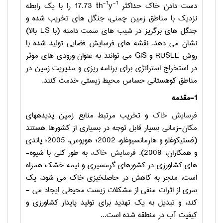
-1
-1
دست دادن خاک حداکثر
y
th
17.73
را با یک رابطه
نزدیک با مناطق زمین چمنی، جنگل­ های تخریب شده و
جنگل ­های برگریز در شیب ­های سمت دامنه (با
LS
بالا)
نشان می­ دهد. نقشه های فرسایش فضایی تولید شده با
روش
RUSLE
و
GIS
می ­توانند به عنوان ورودی­ های موثر
در استخراج استراتژی برای برنامه ­ریزی و مدیریت زمین در
مناطق کوهستانی حساس محیط زیستی خدمت کنند.
1-مقدمه
فرسایش خاک
و تخریب مرتبط منابع زمین پدیده­های
مکان-زمانی بسیار قابل توجه در بسیاری از کشورها هستند
(فستیکوغلو و هارمانسیوغلو، 2002؛ هویوس، 2005؛ پاندی
و همکاران، 2009).
فرسایش خاک
، به طور کلی با شیوه­
های کشاورزی در کشورهای گرمسیری و نیمه خشک همراه
است، منجر به کاهش در حاصلخیزی خاک می ­شود، یک
سری از اثرات منفی از مشکلات زیست محیطی ایجاد می ­
کند، و تبدیل به یک تهدید برای تولید پایدار کشاورزی و
کیفیت آب در منطقه شده است...