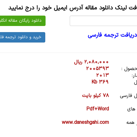
افت لینک دانلود مقاله آدرس ایمیل خود را درج نمایید
دریافت ترجمه فارسی
2,080,000 ریال
صول :
2005393
ر:
2013
ل
369 Kb
 فارسی
78 کیلو بایت
 های
Pdf+Word
 همه
www.daneshgahi.com