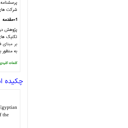
پرسشنامه دریافتی 392 (23 شرکت تولیدی مصر) در نیمه اول سال 2013 بود. 
شرکت­ های 
1-مقدمه
پژوهش در ه
تکنیک­ ها
بر مبنای ف
به منظور بهب
:کلمات کلیدی
چکیده ا
Egyptian
f the