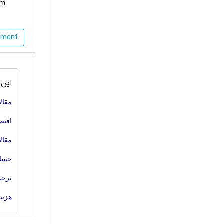
em
gement
این
مقال
اقتص
مقال
حساب
ترجم
هزینه