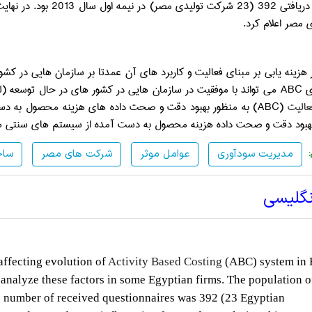
در نهایت، این مطالعه برخی عوامل موثر بر تکامل این سیستم (
مصر اعلام کرد.
زینه­ یابی بر مبنای فعالیت و کاربرد های آن عمدتا بر سازمان ­هایی در کشو
ی
ABC
می­ تواند با موفقیت در سازمان هایی در کشور های در حال توسعه (لیو و پان، 2007) اجرا شوند به دست آمده
عالیت
(
ABC
) به منظور بهبود دقت و صحت داده­ های هزینه محصول به دست 
ود دقت و صحت داده هزینه محصول به دست آمده از سیستم­ های سنتی هزینه (تسای و، 1996) تو
مدیریت سودآوری
عوامل موثر
شرکت های مصر
سا
نگلیسی
affecting evolution of
Activity Based Costing
(ABC) system in 
analyze these factors in some Egyptian firms. The population o
e number of received questionnaires was 392 (23 Egyptian