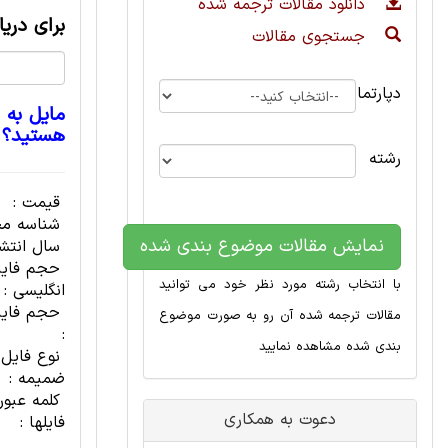
دانلود مقالات ترجمه شده
برای دری
جستجوی مقالات
دپارتمان
مایل به 
هستید؟
رشته
قیمت :
شناسه مح
نمایش مقالات موضوع بندی شده
سال انتشا
حجم فای
با انتخاب رشته مورد نظر خود می توانید
انگلیسی :
حجم فایل
مقالات ترجمه شده آن رو به صورت موضوع
:
بندی شده مشاهده نمایید
نوع فایل
ضمیمه :
کلمه عبور
دعوت به همکاری
فایلها :