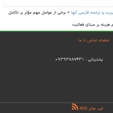
ريت و ترجمه فارسی آنها
>
برخی از عوامل مهم مؤثر بر تکامل
صفحه تماس با ما
پشتیبانی : 09393887431
فید های RSS