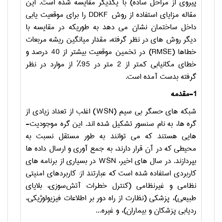
پیروی از مراحل ساده) با یکدیگر مقایسه شده است. این
مقاله مزایای استفاده از روش
DDKF
را برای موقعیت یابی
داخل ساختمان نشان می دهد به طوریکه در مقایسه با
دیگر روش ­های در نظر گرفته، مقدار میانگین ریشه مربعات
خطاها (
RMSE
) در تخمین موقعیت بیشتر از 40 درصد و
خطای مکان­یابی کمتر از 2 متر در 95٪ از موارد در نظر
گرفته بدست آمده است.
1-مقدمه
شبکه های حسگر بی سیم (
WSN
) اغلب از تعداد زیادی از
گره ­ها، به نام سنسور تشکیل شده­ اند. این گره موجودیت­
هایی هستند که می توانند به طور مستقل نسبت به
محیطی که در آن قرار دارند، به جمع آوری و ارسال داده ­ها
بپردازند. در سال های اخیر،
WSN
در بسیاری از برنامه های
کاربردی استفاده شده است که عبارتند از: کاربردهای امنیتی
نظامی و غیرنظامی (کنترل خطرات آتش‌سوزی، بلایای
طبیعی)، پزشکی (نظارت از راه دور بر اطلاعات فیزیولوژیکی،
ردیابی پزشکان و بیماران)، و غیره...