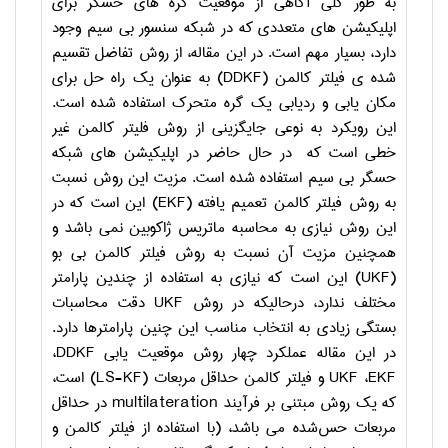
به طور کلی آگاهی از موقعیت گره­ های حسگر برای
اپلیکیشن­ های متعددی که در شبکه سنسور بی سیم وجود
دارد، بسیار مهم است. در این مقاله، از روش تفاضل تقسیم
شده­ ی فیلتر کالمن (
DDKF
) به عنوان یک راه حل برای
مکان­ یابی و ردیابی یک گره متحرک استفاده شده است.
این رویکرد به نوعی جایگزینی از روش فلیتر کالمن غیر
خطی است که در حال حاضر در اپلیکیشن های شبکه
حسگر بی­ سیم استفاده شده است. مزیت این روش نسبت
به روش فیلتر کالمن تعمیم یافته (
EKF
) این است که در
این روش نیازی به محاسبه ماتریس ژاکوبین نمی­ باشد و
همچنین مزیت آن نسبت به روش فیلتر کالمن بی ­بو
(
UKF
) این است که نیازی به استفاده از چندین پارامتر
مختلف ندارد، درحالیکه در روش
UKF
دقت محاسبات
بستگی زیادی به انتخاب مناسب این چنین پارامترها دارد.
در این مقاله عملکرد چهار روش موقعیت یابی
DDKF
،
EKF
،
UKF
و فیلتر کالمن حداقل مربعات (
LS-KF
) است،
که یک روش مبتنی بر فرآیند
multilateration
در حداقل
مربعات حس
شده می ­باشد، (با استفاده از فیلتر کالمن و