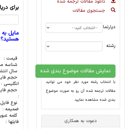
دانلود مقالات ترجمه شده
برای دری
جستجوی مقالات
دپارتمان
مایل به 
هستید؟
رشته
قیمت :
شناسه مح
نمایش مقالات موضوع بندی شده
سال انتشا
حجم فای
با انتخاب رشته مورد نظر خود می توانید
انگلیسی :
حجم فایل
مقالات ترجمه شده آن رو به صورت موضوع
:
بندی شده مشاهده نمایید
نوع فایل
ضمیمه :
کلمه عبور
دعوت به همکاری
فایلها :