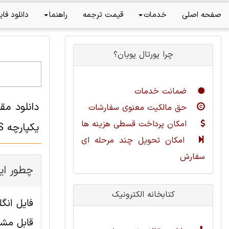
صفحه اصلی
خدمات
قیمت ترجمه
راهنما
دانلود فای
چرا پورتال پویان؟
ضمانت خدمات
دانلود مق
حق مالکیت معنوی سفارشات
امکان پرداخت قسطی هزینه ها
یکپارچه INS (سیستم ناوبری اینرشیال) و سیستم تعیین موقعیت جهانی (GPS) با قابلیت دسترسی سلکتیو
امکان تحویل چند مرحله ای
سفارش
چطور این
کتابخانه الکترونیک
قابل مشا