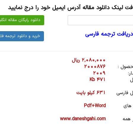
افت لینک دانلود مقاله آدرس ایمیل خود را درج نمایید
دریافت ترجمه فارسی
2,080,000 ریال
صول :
2000876
ر:
2009
ل
471 Kb
 فارسی
631 کیلو بایت
 های
Pdf+Word
 همه
www.daneshgahi.com