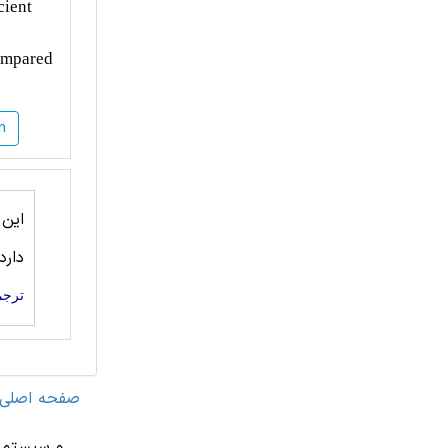
cient
s
ompared
n
این
دارد
ترجم
صفحه اصلی