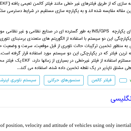
ه سازی که از طریق فیلترهای غیر خطی مانند فیلتر کالمن تعیمی یافته
(EKF)
ین مقاله مقایسه شده اند و به یکپارچه سازی مستقیم در شرایط دسترسی سلک
ی یکپارچه
INS/GPS
به طور گسترده ای در صنایع نظامی و غیر نظامی مور
کپارچگی این دو سیستم با استفاده از الگوریتم های متعددی برمنبنای تئوری 
به منظور تخمین ترکیبات حالت ناوبری از قبل موقعیت، سرعت و وضعیت خودرو
 ترین فیلتر که در یکپارچکی این دو سیستم مورد استفاده قرار گرفته است، 
مستلزم استفاده از فیلتر غیرخطی در بسیاری از زمانها دارد،
EKF
یک فیلتر مح
طی مشتق ناپذیر در یک نقطه تخمین داده شده، استفاده می کند...
فیلتر کالمن
سنسورهای حرکتی
سیستم ناوبری اینرشی
نگلیسی
f position, velocity and attitude of
vehicles using only inertial