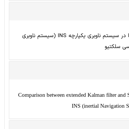
مقایسه روشهای فیلتر کالمن تعمیم یافته و فیلتر کالمن نقاط سیگما در سیستم ناوبری یکپارچه INS (سیستم ناوبری
Comparison between extended Kalman filter and Si
INS (inertial Navigation 