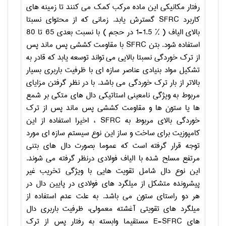
رفتار مکانیکی این ماده مرکب کمک می کنند تا زمینه های
کاربرد
SFRC
گسترش یابد. زمانی که از محتوای نسبتا
بالای الیاف (
1-1.5 %
در حجم ) با نسبت بعدی 65 تا 80
استفاده شود. بتن
SFRC
با مقاومت کششی پس ماند پس
از ترک خوردگی نسبتا بالایی می تواند توسعه یابد که قادر به
تشکیل مواد بنیادی عناصر سازه ای با ظرفیت باربری بسیار
بالاتر از بار ترک خوردگی می باشد. با در نظر گرفتن مزایای
مربوط به ویژگی نامعینی استاتیکی دال های متکی بر شمع
ها یا ستون ها و مقاومت کششی پس ماند پس از ترک
خوردگی بالای مربوط به
SFRC
، اخیرا استفاده از این
کامپوزیت برای ساخت و ساز این نوع سیستم سازه ای مورد
توجه قرار گرفته است که عموما بصورت دال های بتنی
مرتفع
مسلح شده با الیاف فولادی درنظر گرفته می شوند.
این نوع دال شامل تقویت هایی با ویژگی تخریب غیر
پیشرونده متشکل از میلگرد های فولادی در پایین دال در
هر دو راستای ستون می باشد. به علت عدم استفاده از
میلگرد های تقویتی آغشته معمولی، ظرفیت باربری دال
های
E-SFRC
مستقیما وابسته به رفتار پس از ترک