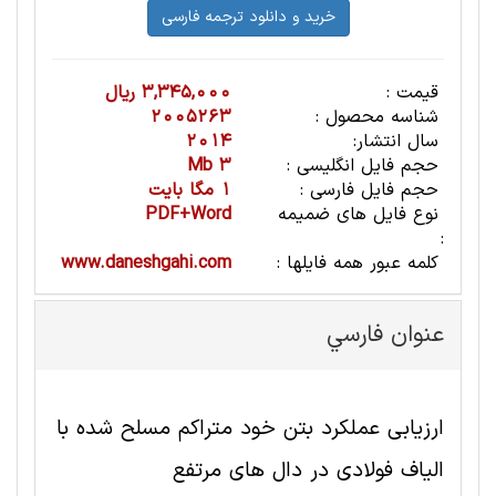
قیمت :
3,345,000 ریال
شناسه محصول :
2005263
سال انتشار:
2014
حجم فایل انگلیسی :
3 Mb
حجم فایل فارسی :
1 مگا بایت
نوع فایل های ضمیمه
PDF+Word
:
کلمه عبور همه فایلها :
www.daneshgahi.com
عنوان فارسي
ارزیابی عملکرد بتن خود متراکم مسلح شده با
الیاف فولادی در دال های مرتفع