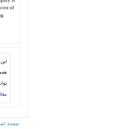
quity is
cost of
ng
این
همچ
توان
مقال
صفحه اصل