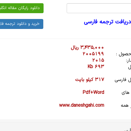
دریافت ترجمه فارسی
3,435,000 ریال
صول :
2005199
ر:
2015
ل
693 Kb
 فارسی
317 کیلو بایت
 های
Pdf+Word
 همه
www.daneshgahi.com