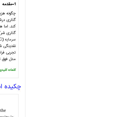
1-مقدمه
چگونه هزین
گذاری درشر
کند. اما ه
گذاری شرک
سرمایه
(
C
نقدینگی ش
تجربی فراه
مدل فوق ت
:کلمات کلیدی
چکیده ا
 the