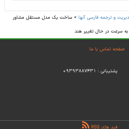
ديريت و ترجمه فارسی آنها
>
ساخت یک مدل مستقل مشاور
به سرعت در حال تغییر هند
صفحه تماس با ما
پشتیبانی : 09393887431
فید های RSS