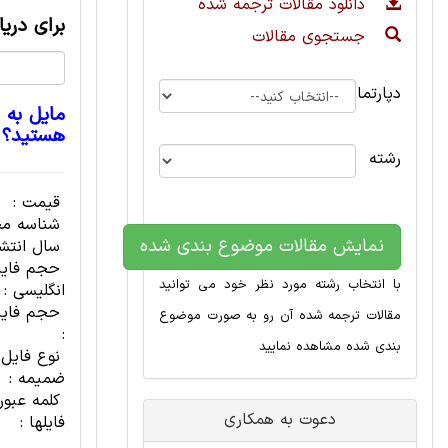
دانلود مقالات ترجمه شده
برای دری
جستجوی مقالات
دپارتمان
مایل به 
هستید؟
رشته
قیمت :
شناسه مح
نمایش مقالات موضوع بندی شده
سال انتشا
حجم فای
با انتخاب رشته مورد نظر خود می توانید
انگلیسی :
حجم فایل
مقالات ترجمه شده آن رو به صورت موضوع
:
بندی شده مشاهده نمایید
نوع فایل
ضمیمه :
کلمه عبور
دعوت به همکاری
فایلها :