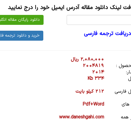
افت لینک دانلود مقاله آدرس ایمیل خود را درج نمایید
دریافت ترجمه فارسی
2,080,000 ریال
صول :
2004819
ر:
2014
ل
334 Kb
 فارسی
212 کیلو بایت
 های
Pdf+Word
 همه
www.daneshgahi.com