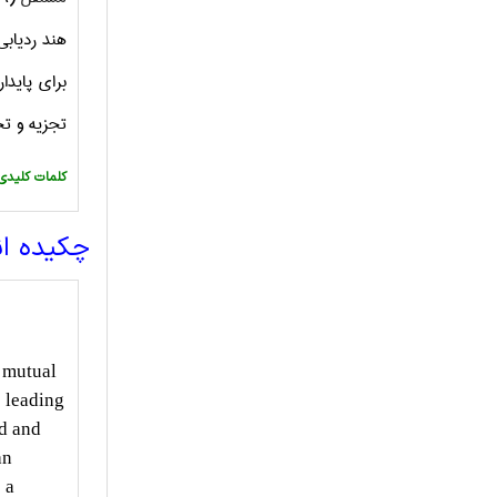
هند ردیابی
برای پاید
تجزیه و تح
:کلمات کلیدی
چکیده ا
l mutual
s leading
ed and
an
 a