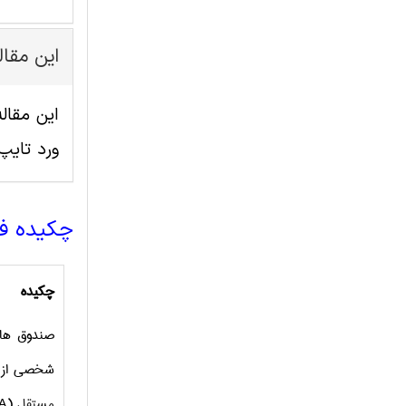
این مقا
ورد تای
چکیده ف
چکیده
صندوق های
شخصی از سال 2009، با شروع با حذف بار ورودی بوده است. بخش توزیع شاهد تغیی
مستقل
(
A