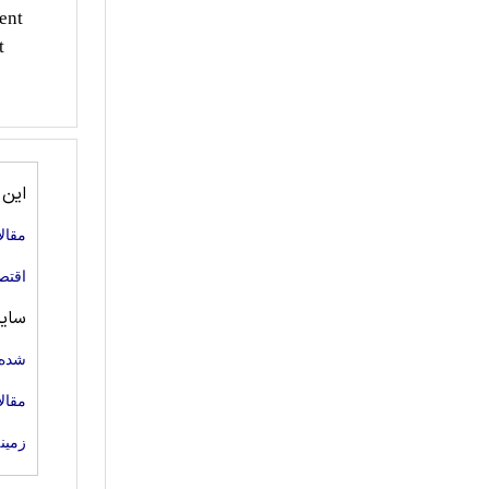
ent
t
این
مقال
اقتص
سای
شده 
مقال
زمین