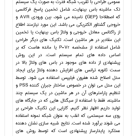
عمومی طراحی با تقریب شبکه قدرت به صورت یک سیستم
تک ماشینه باس بینهایت، شامل تخمین پاسخ فرکانسی
که اصطلاحا (
GEP
) نامیده می شود، بین ورودی
AVR
و
خروجی گشتاور الکتریکی می باشد. این مورد نیازمند اطلاع
از راکتانس معادل خروجی و ولتاژ باس بینهایت یا تخمین
این مقادیر در هر ماشین است. تکنیک های دیگر طراحی
شامل استفاده از مشخصه
P-Vr
یا مانده هاست که بر
اساس داده های تمام سیستم است. در این روش
پیشنهادی از داده های موجود در باس های ولتاژ بالا در
سمت ثانویه ترانس های افزایش دهنده ولتاژ برای ایجاد
مدل اصلاح شده هفرون فیلیپس استفاده می شود. توسط
این مدل می توان در خصوص ساختار جبران کننده
PSS
و
تنظیم پارامترهای آن در هر ماشین در یک سیستم چند
ماشینه، فقط با استفاده از سیگنال هایی که در جایگاه های
تولید داریم اظهار نظر کنیم. کارایی این تکنیک طراحی بر
روی سه سیستمی که اغلب به عنوان شبکه نمونه استفاده
می شوند برآورد شده است. نتایج شبیه سازی نشان دهنده
عملکرد پایدارساز پیشنهادی است که توسط روش های