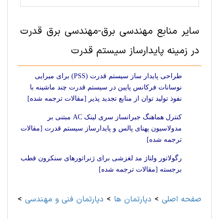
سایر منابع مهندسی برق-مهندسی برق قدرت
در زمینه پایدارساز سیستم قدرت
طراحی پایدار ساز سیستم قدرت (PSS) برای میرایی
نوسانات فرکانس پایین در سیستم قدرت چند ماشینه با
نفوذ تولید توان از منابع تجدید پذیر [مقالات ترجمه شده]
کنترل هماهنگ جبرانساز سری لینک AC مبتنی بر
مدولاسیون پهنای پالس و پایدارساز سیستم قدرت [مقالات
ترجمه شده]
رگولاتور ولتاژ مد لغزشی برای ژنراتورهای سنکرون قطب
برجسته [مقالات ترجمه شده]
صفحه اصلی
>
دپارتمان ها
>
دپارتمان فنی و مهندسی
>