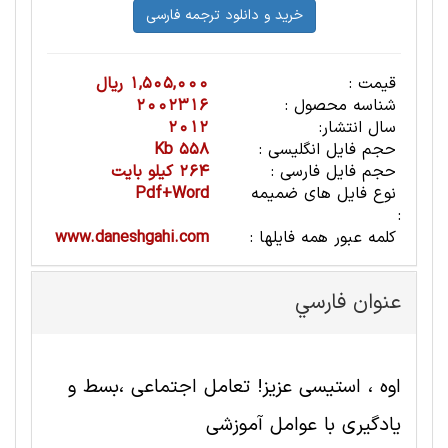
قیمت :
1,505,000 ریال
شناسه محصول :
2002316
سال انتشار:
2012
حجم فایل انگلیسی :
558 Kb
حجم فایل فارسی :
264 کیلو بایت
نوع فایل های ضمیمه
Pdf+Word
:
کلمه عبور همه فایلها :
www.daneshgahi.com
عنوان فارسي
اوه ، استیسی عزیز! تعامل اجتماعی ،بسط و
یادگیری با عوامل آموزشی