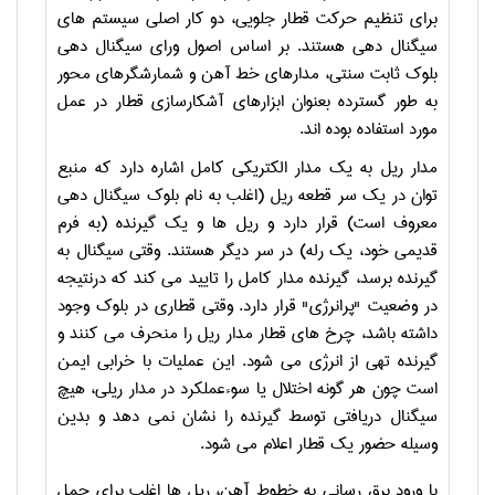
برای تنظیم حرکت قطار جلویی، دو کار اصلی سیستم های
سیگنال دهی هستند. بر اساس اصول ورای سیگنال دهی
بلوک ثابت سنتی، مدارهای خط آهن و شمارشگرهای محور
به طور گسترده بعنوان ابزارهای آشکارسازی قطار در عمل
مورد استفاده بوده اند.
مدار ریل به یک مدار الکتریکی کامل اشاره دارد که منبع
توان در یک سر قطعه ریل (اغلب به نام بلوک سیگنال دهی
معروف است) قرار دارد و ریل ها و یک گیرنده (به فرم
قدیمی خود، یک رله) در سر دیگر هستند. وقتی سیگنال به
گیرنده برسد، گیرنده مدار کامل را تایید می کند که درنتیجه
در وضعیت "پرانرژی" قرار دارد. وقتی قطاری در بلوک وجود
داشته باشد، چرخ های قطار مدار ریل را منحرف می کنند و
گیرنده تهی از انرژی می شود. این عملیات با خرابی ایمن
است چون هر گونه اختلال یا سوءعملکرد در مدار ریلی، هیچ
سیگنال دریافتی توسط گیرنده را نشان نمی دهد و بدین
وسیله حضور یک قطار اعلام می شود.
با ورود برق رسانی به خطوط آهن، ریل ها اغلب برای حمل