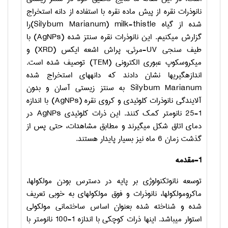
نانوذرات نقره از پیش ماده نقره با استفاده از دانه استخراج
شده از گیاه
milk-thistle
(Silybum Marianum)
را
گزارش می­کنیم. این نانوذرات نقره سنتز شده
(AgNPs)
با
طیف سنجی
UV
-مرئی، پراش اشعه ایکس
(XRD)
و
میکروسکوپ عبوری الکترونی
(TEM)
توصیف شده است.
اندازه­گیریها نشان دادند که دانه­های استخراج شده
Silybum Marianum
به سنتز زیستی آسان و بدون
آلایندگی نانوذرات کلوئیدی و کروی نقره
(AgNPs)
با اندازه
1-25 نانومتر کمک کنند. این ذرات کلوئیدی
AgNPs
در
دمای اتاق شکل می­گیرند و مطابق مشاهدات، حتی پس از
گذشت زمان 6 ماه نیز بسیار پایدار هستند.
1-مقدمه
توسعه نانوتکنولوژی بر پایه در دسترس بودن مولکولها،
ماکرومولکولها، نانوذرات و فوق مولکولهای به خوبی تعریف
شده و شناخته شده بعنوان اساس ساختمانی مولکولی
استوار می­باشد. اینها ذرات کوچکی با اندازه 1-100 نانومتر با