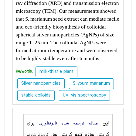
ray diffraction (XRD) and transmission electron
microscopy (TEM). Our measurements showed
that S. marianum seed extract can mediate facile
and eco-friendly biosynthesis of colloidal
spherical silver nanoparticles (AgNPs) of size
range 1–25 nm. The colloidal AgNPs were
formed at room temperature and were observed
to be highly stable even after 6 months
milk-thistle plant
Keywords:
Silver nanoparticles
Silybum marianum
stable colloids
UV–vis spectroscopy
این
برای
مقاله ترجمه شده نانوفناوری
گرایش های: کلیه گرایش ها، کاربرد دارد.