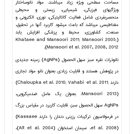
مساحت سطحی ویژه زیاد می­باشند. مواد نانوساختار
ویژگیهای فیزیکی، شیمیایی، زیستی و محیطی
منحصربفردی شامل فعالیت کاتالیتیکی، نوری، الکترونی و
مغناطیسی می­باشد که باعث می­شود کاربرد آنها در تحقیق،
صنعت، کشاورزی، محیط و پزشکی افزایش یابد
Khataee and Mansoori 2011; Mansoori 2005;
(
).
Mansoori et al. 2007, 2008, 2012
نانوذرات نقره سبز سهل الحصول
(AgNPs)
زمینه جدیدی
در پژوهش هستند و قابلیت زیادی بعنوان نانو مواد تجاری
دارند
(Chaloupka et al. 2010; Vahabi et al. 2011;
Mansoori 2013)
. بعنوان یک عامل ضدمیکروبی،
AgNPs
سهل الحصول سبز، قابلیت کاربرد در مقیاس بزرگ
در فرمولاسیون ترکیبات رزینی دندان را دارند
(Kassaee
et al. 2008)
، سیمان استخوان
(Alt et al. 2004)
،