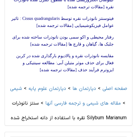
نقره [مقالات ترجمه شده]
فیتوسنتز نانوذرات نقره توسط Cissus quadrangularis : تاثیر
عوامل فیزیکوشیمیایی [مقالات ترجمه شده]
رفتار محیطی و اکو سمی بودن نانوذرات ساخته شده برای
جلبک ها، گیاهان و قارچ ها [مقالات ترجمه شده]
مقایسه نانوذرات نقره و پالادیوم بارگذاری شده در کربن
فعال برای حذف موثر متیلن آبی: مطالعه سینتیکی و
ایزوترم فرآیند حذف [مقالات ترجمه شده]
صفحه اصلی
>
دپارتمان ها
>
دپارتمان علوم پايه
>
شيمی
>
مقاله های شيمی و ترجمه فارسی آنها
>
سنتز نانوذرات
نقره با استفاده از دانه استخراج شده Silybum Marianum