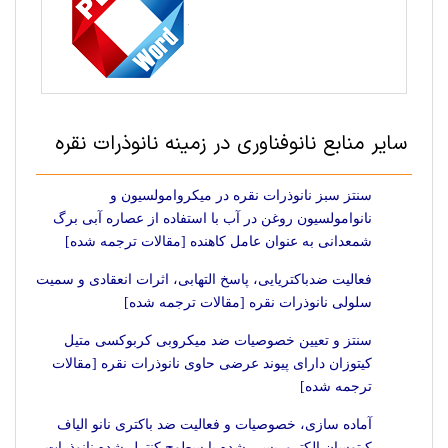
سایر منابع نانوفناوری در زمینه نانوذرات نقره
سنتز سبز نانوذرات نقره در میکروامولسیون و
نانوامولسیون روغن در آب با استفاده از عصاره آبی برگ
شمعدانی به عنوان عامل کاهنده [مقالات ترجمه شده]
فعالیت ضدباکتریایی، پاسخ التهابی، اثرات انعقادی و سمیت
سلولی نانوذرات نقره [مقالات ترجمه شده]
سنتز و تعیین خصوصیات ضد میکروبی کربوکسی متیل
کیتوزان دارای پیوند عرضی حاوی نانوذرات نقره [مقالات
ترجمه شده]
آماده سازی، خصوصیات و فعالیت ضد باکتری نانو الیاف
کیتوسان الکتروریسی شده با سطوح کنترل شده نانوذرات