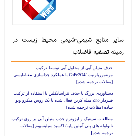
سایر منابع شيمی-شیمی محیط زیست در
زمینه تصفیه فاضلاب
حذف متیلن آبی از محلول آبی توسط ترکیب
مونتموریلونیت /CoFe2O4 با عملکرد جداسازی مغناطیسی
[مقالات ترجمه شده]
دستاوردی بزرگ با حذف تتراسایکلین با استفاده از ترکیب
فیبردار Zno میله کربن فعال شده با یک روش میکرو ویو
ساده [مقالات ترجمه شده]
مطالعات سینتیک و ایزوترم جذب متیلن آبی بر روی ترکیب
نانولوله های پلی آنیلین پایه/ اکسید سیلیسیوم [مقالات
ترجمه شده]