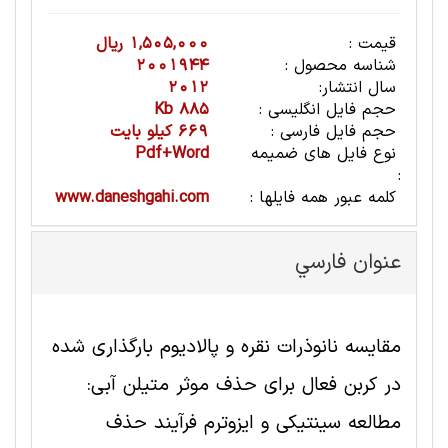
قیمت :
1,505,000 ریال
شناسه محصول :
2001944
سال انتشار:
2012
حجم فایل انگلیسی :
885 Kb
حجم فایل فارسی :
669 کیلو بایت
نوع فایل های ضمیمه
Pdf+Word
:
کلمه عبور همه فایلها :
www.daneshgahi.com
عنوان فارسي
مقایسه نانوذرات نقره و پالادیوم بارگذاری شده
در کربن فعال برای حذف موثر متیلن آبی:
مطالعه سینتیکی و ایزوترم فرآیند حذف