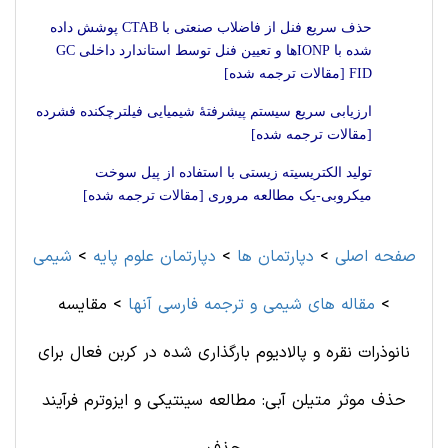
حذف سریع فنل از فاضلاب صنعتی با CTAB پوشش داده
شده با IONPها و تعیین فنل توسط استاندارد داخلی GC
FID [مقالات ترجمه شده]
ارزیابی سریع سیستم پیشرفتۀ شیمیایی فیلترچکنده فشرده
[مقالات ترجمه شده]
تولید الکتریسیته زیستی با استفاده از پیل سوخت
میکروبی-یک مطالعه مروری [مقالات ترجمه شده]
صفحه اصلی
>
دپارتمان ها
>
دپارتمان علوم پايه
>
شيمی
>
مقاله های شيمی و ترجمه فارسی آنها
>
مقایسه
نانوذرات نقره و پالادیوم بارگذاری شده در کربن فعال برای
حذف موثر متیلن آبی: مطالعه سینتیکی و ایزوترم فرآیند