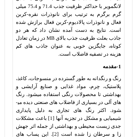
لانگمویر با حداکثر ظرفیت جذب 71.4 و 75.4 میلی
گرم برگرم به ترتیب برای نانوذرات نقره-کربن
فعال و نانوذرات پالادیوم-کربن فعال برازش شده
است. نتایج به دست آمده نشان داد که هر دو
جاذب بعلت ظرفیت جذب بالای
MB
در زمان تعادل
کوتاه، جایگزین خوبی به عنوان جاذب های کم
هزینه در تصفیه فاضلاب است.
1-مقدمه
رنگ و رنگدانه به طور گسترده در منسوجات، کاغذ،
پلاستیک، چرم، مواد غذایی و صنایع آرایشی و
بهداشتی تا محصولات رنگی استفاده می­شود. رنگ
های آلی در بسیاری از فاضلاب های صنعتی دیده می­
شود. اکثر رنگ های تجاری به دلیل پایداری
شیمیایی و مشکل در تجزیه آنها [1] باعث مشکلات
جدی زیست محیطی و بهداشتی از جمله اثر جهش
زا و سرطان زا شده است [2]. این پساب های