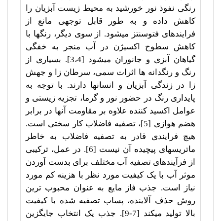
رنگی نفوذ نور خورشید به محیط زیست آبزیان را
کاهش داده و به طور قابل توجهی مانع از
فرایندهای فتوسنتز می­شود. از سوی دیگر، رنگها با
کاهش سطوح اکسیژن در آب منجر به خفگی
گیاهان آبزی و جانوران می­شود [3،4]. بسیاری از
رنگ و رنگدانه ها اثرات سمی، سرطان زا و جهش
زا در زندگی آبزیان و انسانها دارند. با توجه به
پایداری رنگ در حضور نور و گرما، تجزیه زیستی و
عوامل اکسید کننده علاوه بر مقاومت آنها در برابر
هضم هوازی [5]، تصفیه فاضلاب کار سختی است.
هیچ فرایندی قادر به تصفیه فاضلاب به خاطر
ماتریس­های پیچیده آن نیست [6]. در عمل، ترکیبی
از فرآیندهای تصفیه آب مختلف برای بدست آوردن
موثر آب با یک کیفیت مورد نظر با هزینه کم مورد
نیاز است. جذب فاز مایع به عنوان محبوب ترین
روش حذف آلاینده، پساب تصفیه شده با کیفیت
بالا تولید می­کند [7-9]. جذب یک انتخاب جایگزین