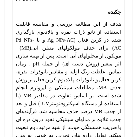
چکیده
هدف از این مطالعه بررسی و مقایسه قابلیت
استفاده از نانو ذرات نقره و پالادیوم بارگذاری
شده در کربن فعال (
Ag NPs-AC
و یا
Pd NPs-
AC
)
برای حذف مولکولهای متیلن آبی
(MB)
مولکول از محلولهای آبی است. پس از بهینه سازی
اثر متغیر (روش دسته ای) از جمله
pH
، زمان
تماس، غلظت رنگ اولیه و مقادیر نانوذرات نقره-
کربن فعال و نانوذرات پالادیوم-کربن فعال بر روش
حذف
MB
، مطالعات سینتیکی و ایزوترم انجام
شده است. بر اساس تفاوت در مقادیر
MB
(با
استفاده از دستگاه اسپکتروفتومتر
UV
) قبل و بعد
از جذب
MB
درصد حذف محاسبه شد. فرآیندهای
جذب علاوه بر مدل­های سینتیکی نفوذ درون ذره ای
با ضریب همبستگی خوب، از شبه مرتبه دوم تبعیت
می­کند. تعادل داده های تجربی به خوبی به مدل