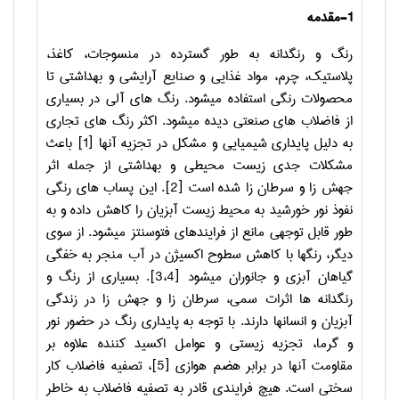
1-مقدمه
رنگ و رنگدانه به طور گسترده در منسوجات، کاغذ،
پلاستیک، چرم، مواد غذایی و صنایع آرایشی و بهداشتی تا
محصولات رنگی استفاده می­شود. رنگ های آلی در بسیاری
از فاضلاب های صنعتی دیده می­شود. اکثر رنگ های تجاری
به دلیل پایداری شیمیایی و مشکل در تجزیه آنها [1] باعث
مشکلات جدی زیست محیطی و بهداشتی از جمله اثر
جهش زا و سرطان زا شده است [2]. این پساب های رنگی
نفوذ نور خورشید به محیط زیست آبزیان را کاهش داده و به
طور قابل توجهی مانع از فرایندهای فتوسنتز می­شود. از سوی
دیگر، رنگها با کاهش سطوح اکسیژن در آب منجر به خفگی
گیاهان آبزی و جانوران می­شود [3،4]. بسیاری از رنگ و
رنگدانه ها اثرات سمی، سرطان زا و جهش زا در زندگی
آبزیان و انسانها دارند. با توجه به پایداری رنگ در حضور نور
و گرما، تجزیه زیستی و عوامل اکسید کننده علاوه بر
مقاومت آنها در برابر هضم هوازی [5]، تصفیه فاضلاب کار
سختی است. هیچ فرایندی قادر به تصفیه فاضلاب به خاطر