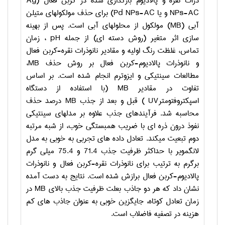
ذرات نقره و پالادیوم بارگذاری شده در کربن فعال (
Ag
NPs-AC
و یا
Pd NPs-AC
)
برای حذف مولکولهای متیلن
آبی
(MB)
مولکول از محلولهای آبی است. پس از بهینه
سازی اثر متغیر (روش دسته ای) از جمله
pH
، زمان
تماس، غلظت رنگ اولیه و مقادیر نانوذرات نقره-کربن فعال
و نانوذرات پالادیوم-کربن فعال بر روش حذف
MB
،
مطالعات سینتیکی و ایزوترم انجام شده است. بر اساس
تفاوت در مقادیر
MB
(با استفاده از دستگاه
اسپکتروفتومتر
UV
) قبل و بعد از جذب
MB
درصد حذف
محاسبه شد. فرآیندهای جذب علاوه بر مدل­های سینتیکی
نفوذ درون ذره ای با ضریب همبستگی خوب، از شبه مرتبه
دوم تبعیت می­کند. تعادل داده های تجربی به خوبی به مدل
لانگمویر با حداکثر ظرفیت جذب 71.4 و 75.4 میلی گرم
برگرم به ترتیب برای نانوذرات نقره-کربن فعال و نانوذرات
پالادیوم-کربن فعال برازش شده است. نتایج به دست آمده
نشان داد که هر دو جاذب بعلت ظرفیت جذب بالای
MB
در
زمان تعادل کوتاه، جایگزین خوبی به عنوان جاذب های کم
هزینه در تصفیه فاضلاب است.