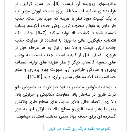
ماتریس­های پیچیده آن نیست [6]. در عمل، ترکیبی از
فرآیندهای تصفیه آب مختلف برای بدست آوردن موثر آب
با یک کیفیت مورد نظر با هزینه کم مورد نیاز است. جذب
فاز مایع به عنوان محبوب ترین روش حذف آلاینده، پساب
تصفیه شده با کیفیت بالا تولید می­کند [7-9]. جذب یک
انتخاب جایگزین عالی به ویژه با استفاده از ظرفیت جذب
جاذب ارزان قیمت و بالا بدون نیاز به هر مرحله قبل از
فراوری اضافی قبل از کاربرد است. جذب نسبت به روش
های تصفیه فاضلاب دیگر از نظر هزینه های اولیه، انعطاف
پذیری و سادگی طراحی آن، سهولت بهره برداری و عدم
حساسیت به آلاینده های سمی برتری دارد [10-12]
.
با توجه به خواص منحصر به فرد نانو ذرات به خصوص نانو
ذرات فلزی در ساختار بالا، مقاومت مکانیکی و حرارتی بالا،
بالا بودن تعداد خالی بالای سایت های سطح فلزی واکنش
پذیر یا رفتار نیمه فلزی و سطح بالا، به تازگی آنها به طور
گسترده ای برای حذف مواد سمی مختلف استفاده می­شود...
نانوذرات نقره بارگذاری شده در کربن