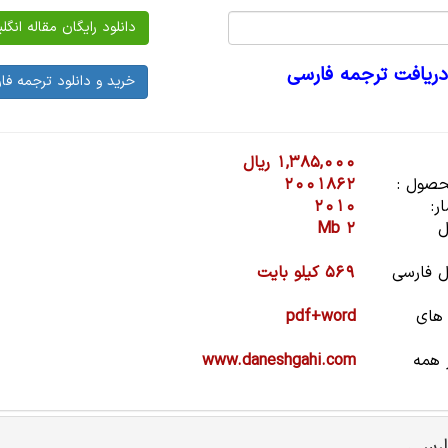
مایل به دریافت ترج
1,385,000 ریال
2001862
شناسه
2010
سا
2 Mb
ح
569 کیلو بایت
حجم فا
pdf+word
نوع 
www.daneshgahi.com
کلمه