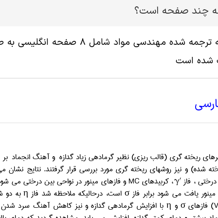
این مقاله چند صف
ورد تایپ 
چکید
ه و آهنگ انجماد بر میکروساختار یک سوپرآلیاژ آزمایشی مبتنی بر نیکل (که 
د. نتایج نشان می دهند که میکروساختار قالب این آلیاژ شامل ماتریس در
ور در نواحی بین درختی می شود. تحلیل های
MC
، کربیدهای
بین درختی ،
کل چهارگوش. کسر
) فازهای σ و η با افزایش گرمادهی گدازه و نیز کاهش آهنگ سرد شدن انجماد، افزایش می یابد. بعلاوه،