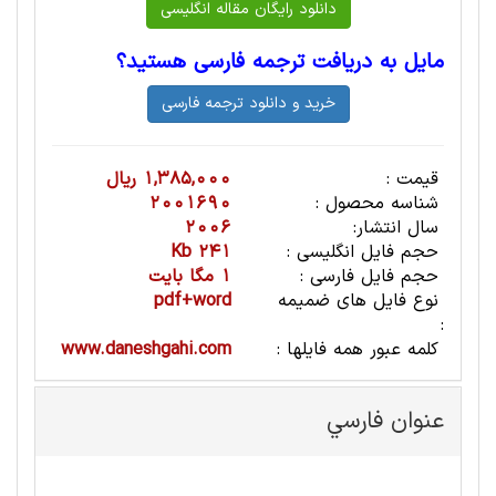
مایل به دریافت ترجمه فارسی هستید؟
قیمت :
1,385,000 ریال
شناسه محصول :
2001690
سال انتشار:
2006
حجم فایل انگلیسی :
241 Kb
حجم فایل فارسی :
1 مگا بایت
نوع فایل های ضمیمه
pdf+word
:
کلمه عبور همه فایلها :
www.daneshgahi.com
عنوان فارسي