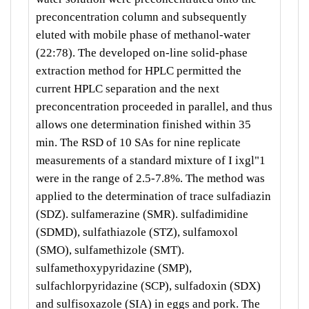
preconcentration column and subsequently
eluted with mobile phase of methanol-water
(22:78). The developed on-line solid-phase
extraction method for HPLC permitted the
current HPLC separation and the next
preconcentration proceeded in parallel, and thus
allows one determination finished within 35
min. The RSD of 10 SAs for nine replicate
measurements of a standard mixture of I ixgl"1
were in the range of 2.5-7.8%. The method was
applied to the determination of trace sulfadiazin
(SDZ). sulfamerazine (SMR). sulfadimidine
(SDMD), sulfathiazole (STZ), sulfamoxol
(SMO), sulfamethizole (SMT).
sulfamethoxypyridazine (SMP),
sulfachlorpyridazine (SCP), sulfadoxin (SDX)
and sulfisoxazole (SIA) in eggs and pork. The