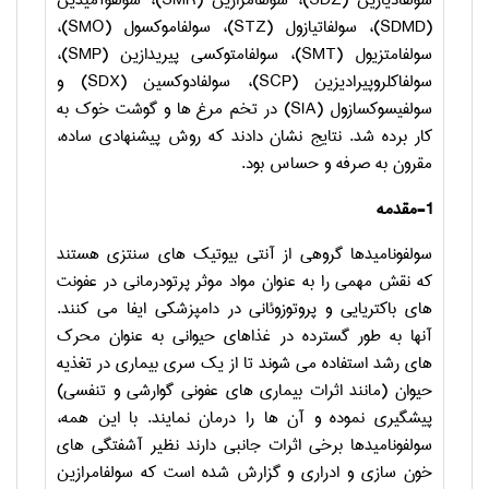
سولفادیازین (
SDZ
)، سولفامرازین (
SMR
)، سولفوآمیدین
(
SDMD
)، سولفاتیازول (
STZ
)، سولفاموکسول (
SMO
)،
سولفامتزیول (
SMT
)، سولفامتوکسی پیریدازین (
SMP
)،
سولفاکلروپیرادیزین (
SCP
)، سولفادوکسین (
SDX
) و
سولفیسوکسازول (
SIA
) در تخم مرغ ها و گوشت خوک به
کار برده شد. نتایج نشان دادند که روش پیشنهادی ساده،
مقرون به صرفه و حساس بود.
1-مقدمه
سولفونامیدها گروهی از آنتی بیوتیک های سنتزی هستند
که نقش مهمی را به عنوان مواد موثر پرتودرمانی در عفونت
های باکتریایی و پروتوزوئانی در دامپزشکی ایفا می کنند.
آنها به طور گسترده در غذاهای حیوانی به عنوان محرک
های رشد استفاده می شوند تا از یک سری بیماری در تغذیه
حیوان (مانند اثرات بیماری های عفونی گوارشی و تنفسی)
پیشگیری نموده و آن ها را درمان نمایند. با این همه،
سولفونامیدها برخی اثرات جانبی دارند نظیر آشفتگی های
خون سازی و ادراری و گزارش شده است که سولفامرازین