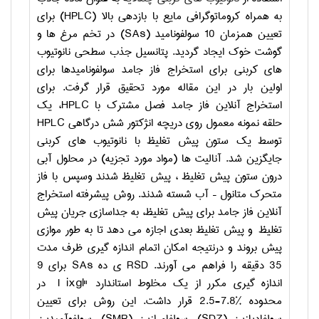
به همراه کروماتوگرافی مایع با بازدهی بالا (
HPLC
) برای
تعیین همزمان 10 سولفونامید (
SAs
) در تخم مرغ ها و
گوشت خوک ایجاد گردید. پتانسیل جذب سطحی نانوتیوب
های کربنی برای استخراج فاز جامد سولفونامیدها برای
اولین بار در این مقاله مورد تحقیق قرار گرفت. برای
استخراج آنلاین فاز جامد فصل مشترک با
HPLC
، یک
حلقه نمونه معمول روی دریچه انژکتور شش درگاهی
HPLC
توسط یک ستون پیش تغلیظ با نانوتیوب های کربنی
جایگزین شد. آنالیت ها (مواد مورد تجزیه) در محلول آبی
درون ستون پیش تغلیظ ، پیش تغلیظ شدند وسپس با فاز
متحرک متانول – آب شسته شدند. روش پیشرفته استخراج
آنلاین فاز جامد برای پیش تغلیظ، به جداسازی جریان پیش
تغلیظ و پیش تغلیظ بعدی اجازه می دهد تا به طور موازی
پیش بروند و درنتیجه امکان اتمام اندازه گیری ظرف مدت
35 دقیقه را فراهم می آورند.
RSD
ی ده
SAs
برای 9
اندازه گیری مکرر از یک مخلوط استاندارد
I ixgl"
در
محدوده
2.5-7.8%
قرار داشت. این روش برای تعیین