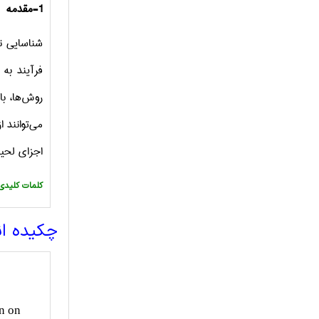
1-
مقدمه
شناسایی
نق
فرآیند به
روش‌ها
،
با
می‌توانند
ا
اجزای
لحی
:کلمات کلیدی
چکیده ا
on on