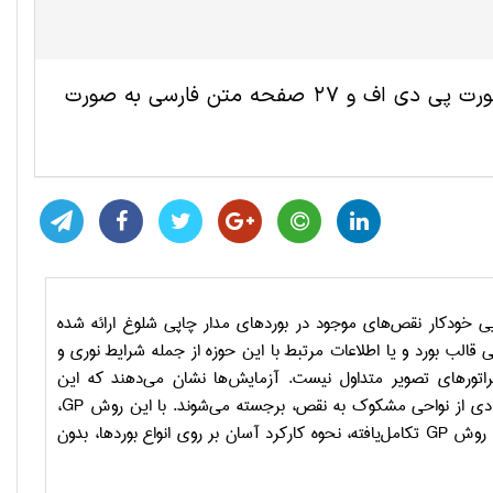
این مقاله ترجمه شده مهندسی برق شامل 8 صفحه انگلیسی به صورت پی دی اف و 27 صفحه متن فارسی به صورت
ی
خودکار
نقص
‌های موجود
در
بوردهای مدار چاپی
شلوغ
ارائه شده
ی
قالب بورد و یا اطلاعات مرتبط با این حوزه از جمله
شرایط نوری
و
اتورهای
تصویر
متداول
نیست.
آ
زمایش‌ها
نشان می‌دهند که
این
دی از نواحی مشکوک به نقص، برجسته می‌شوند. با
این روش
GP
،
ن روش
GP
تکامل‌یافته،
نحوه کارکرد آسان بر روی انواع بوردها، بدون