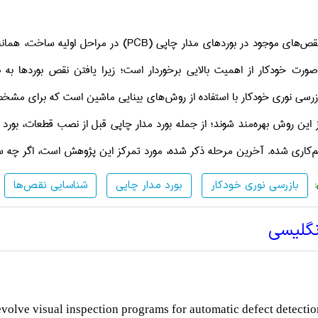
ص‌های موجود در بوردهای مدار چاپی (
PCB
) در مراحل
اولیه
ساخت، ه
مانن
 صورت خودکار از اهمیت بالایی برخوردار است؛ زیرا یافتن نقص بوردها به 
زرسی
نوری خودکار
با استفاده از
روش‌های
بینایی ماشین
است که برای مشخ
ز این
روش
بهره‌مند شوند؛ از جمله
بورد
مدار چاپی قبل از نصب قطعات،
بورد 
م
‌کاری شده. آ
خرین
مرحله
ذکر شده، مورد
تمرکز این
پژوهش
است، اگر چه
س
بازرسی نوری خودکار
بورد مدار چاپی
شناسایی نقص‌ها
نگلیسی
 evolve visual inspection programs for automatic defect detecti