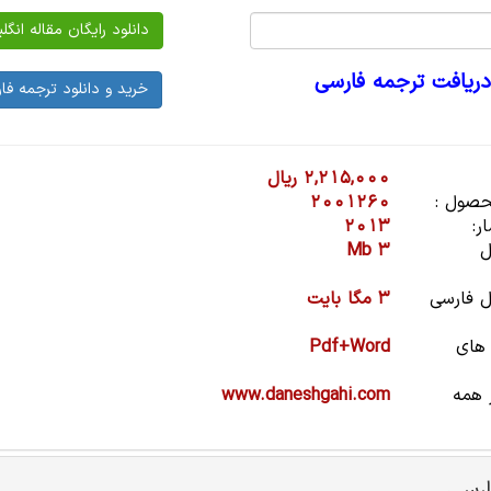
دریافت ترجمه فارسی
2,215,000 ریال
صول :
2001260
ر:
2013
ل
3 Mb
 فارسی
3 مگا بایت
 های
Pdf+Word
 همه
www.daneshgahi.com