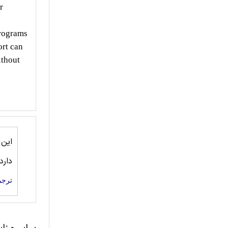
r
programs
ort can
ithout
این
دارد
ترجم