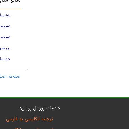
سایر منا
شناسای
تشخیص نقص
تشخیص 
بررسی 
جداسازی SMD برای بازیافت اتوماتیک B
صفحه اصل
خدمات پورتال پویان:
ترجمه انگلیسی به فارسی